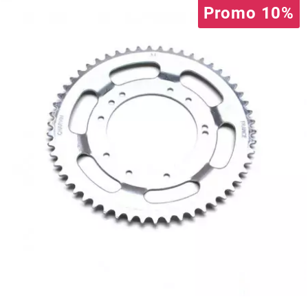
AUVRAY
Promo 10%
AVOC
AXWIN
b
BANDO
BARIKIT
BCD
BELGOM