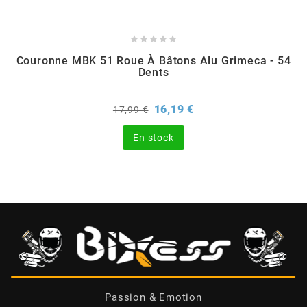
BERING





Couronne MBK 51 Roue À Bâtons Alu Grimeca - 54
BETA MOTOS
Dents
Prix
Prix
16,19 €
17,99 €
BETA RACING
de
base
En stock
BIDALOT
BIHR
BIXESS
BOUCHET ENGINEERING
Passion & Emotion