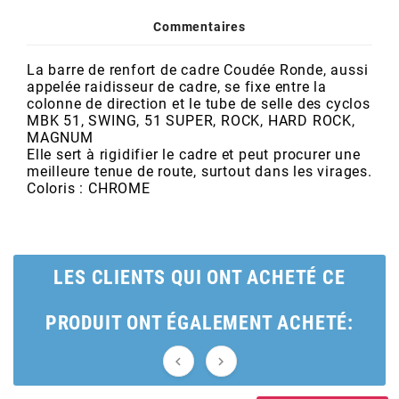
POSTE DE PILOTAGE
DERBI E3 ALL DAY
ARCHIVE
Commentaires
La barre de renfort de cadre Coudée Ronde, aussi
AREXONS
appelée raidisseur de cadre, se fixe entre la
colonne de direction et le tube de selle des cyclos
MBK 51, SWING, 51 SUPER, ROCK, HARD ROCK,
ARIETE
MAGNUM
Elle sert à rigidifier le cadre et peut procurer une
meilleure tenue de route, surtout dans les virages.
ARMLOCK
Coloris : CHROME
ARTEIN
LES CLIENTS QUI ONT ACHETÉ CE
ARTEK
PRODUIT ONT ÉGALEMENT ACHETÉ:
ATHENA

