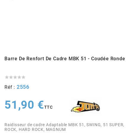
ADMISSION
ADMISSION
VISSERIE
ALLUMAGE
STICKERS
2
ECHAPPEMENT
ALLUMAGE
CARROSSERIE
EMBRAYAGE
2FAST
POSTE DE PILOTAGE
VARIATION
MOTEUR
TRANSMISSION
4
CHASSIS
TRANSMISSION
HAUT MOTEUR
REFROIDISSEMENT
Barre De Renfort De Cadre MBK 51 - Coudée Ronde
4 STROKE PARTS
RESERVOIR
REFROIDISSEMENT
ECHAPPEMENT
RESERVOIR





a
2556
Réf :
ECLAIRAGE
RESERVOIR
VILEBREQUIN
CARTER
ADAPTABLE
51,90 €
TTC
FREINAGE
PEDALIER
ADMISSION
DÉMARRAGE
ADX
Raidisseur de cadre Adaptable MBK 51, SWING, 51 SUPER,
ROUE
POSTE DE PILOTAGE
ALLUMAGE
POSTE DE PILOTAGE
ROCK, HARD ROCK, MAGNUM