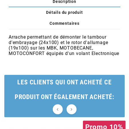
POSTE DE PILOTAGE
DERBI E3 ALL DAY
Description
ARCHIVE
Détails du produit
Commentaires
AREXONS
Arrache permettant de démonter le tambour
d'embrayage (24x100) et le rotor d'allumage
ARIETE
(19x100) sur les MBK, MOTOBECANE,
MOTOCONFORT équipés d'un volant Electronique
ARMLOCK
ARTEIN
LES CLIENTS QUI ONT ACHETÉ CE
ARTEK
PRODUIT ONT ÉGALEMENT ACHETÉ:


ATHENA
Promo 10%