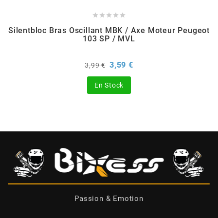





BERING
Silentbloc Bras Oscillant MBK / Axe Moteur Peugeot
103 SP / MVL
BETA MOTOS
Prix
Prix
3,59 €
3,99 €
de
BETA RACING
base
En Stock
BIDALOT
BIHR
BIXESS
BOUCHET ENGINEERING
Passion & Emotion