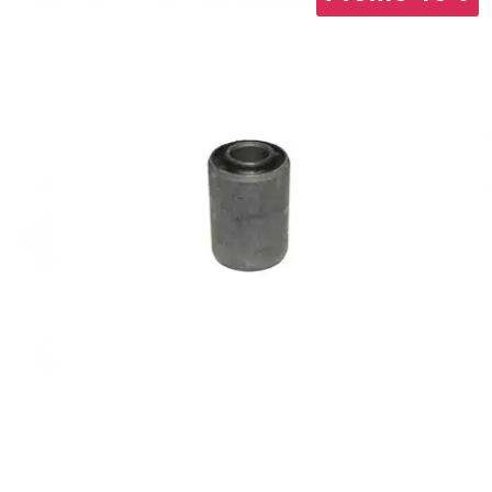
AUVRAY
AVOC
AXWIN
b
BANDO
BARIKIT
BCD
BELGOM