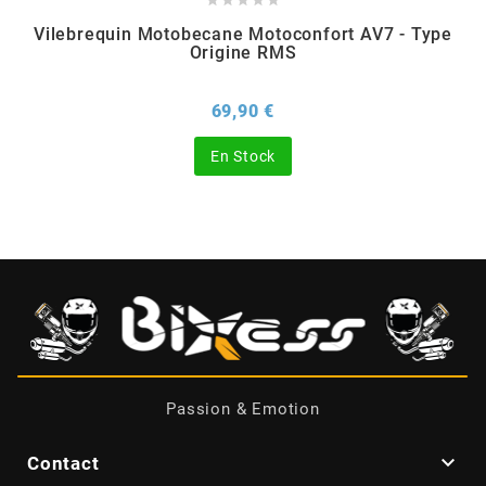





Vilebrequin Motobecane Motoconfort AV7 - Type
BERING
Origine RMS
BETA MOTOS
Prix
69,90 €
En Stock
BETA RACING
BIDALOT
BIHR
BIXESS
Passion & Emotion
BOUCHET ENGINEERING

Contact