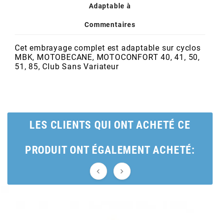
POSTE DE PILOTAGE
DERBI E3 ALL DAY
Adaptable à
ARCHIVE
Commentaires
AREXONS
Cet embrayage complet est adaptable sur cyclos
MBK, MOTOBECANE, MOTOCONFORT 40, 41, 50,
51, 85, Club Sans Variateur
ARIETE
ARMLOCK
LES CLIENTS QUI ONT ACHETÉ CE
ARTEIN
PRODUIT ONT ÉGALEMENT ACHETÉ:
ARTEK


ATHENA