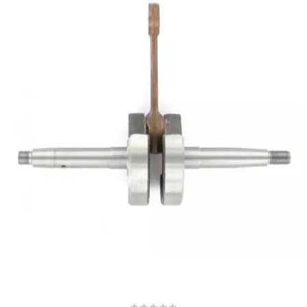
AUVRAY
AVOC
AXWIN
b
BANDO
BARIKIT
BCD
BELGOM