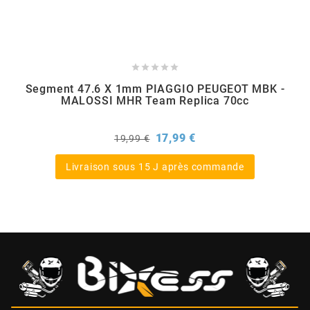
BERING





BETA MOTOS
Segment 47.6 X 1mm PIAGGIO PEUGEOT MBK -
MALOSSI MHR Team Replica 70cc
BETA RACING
Prix
Prix
17,99 €
19,99 €
de
BIDALOT
base
Livraison sous 15 J après commande
BIHR
BIXESS
BOUCHET ENGINEERING