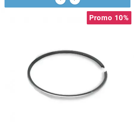
AUVRAY
Promo 10%
AVOC
AXWIN
b
BANDO
BARIKIT
BCD
BELGOM