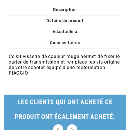
POSTE DE PILOTAGE
DERBI E3 ALL DAY
ARCHIVE
Description
Détails du produit
AREXONS
Adaptable à
Commentaires
ARIETE
Ce kit visserie de couleur rouge permet de fixer le
ARMLOCK
carter de transmission et remplace les vis origine
de votre scooter équipé d'une motorisation
PIAGGIO
ARTEIN
ARTEK
LES CLIENTS QUI ONT ACHETÉ CE
ATHENA
PRODUIT ONT ÉGALEMENT ACHETÉ:

