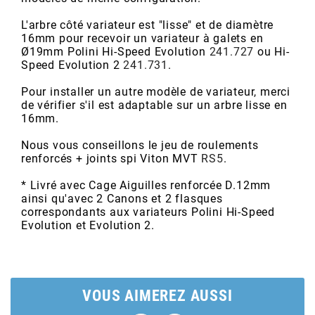
AUVRAY
L'arbre côté variateur est "lisse" et de diamètre
16mm pour recevoir un variateur à galets en
AVOC
Ø19mm Polini Hi-Speed Evolution
241.727
ou Hi-
Speed Evolution 2
241.731
.
AXWIN
Pour installer un autre modèle de variateur, merci
de vérifier s'il est adaptable sur un arbre lisse en
16mm.
b
Nous vous conseillons le jeu de roulements
renforcés + joints spi Viton MVT
RS5
.
BANDO
* Livré avec Cage Aiguilles renforcée D.12mm
ainsi qu'avec 2 Canons et 2 flasques
correspondants aux variateurs Polini Hi-Speed
BARIKIT
Evolution et Evolution 2.
BCD
VOUS AIMEREZ AUSSI
BELGOM