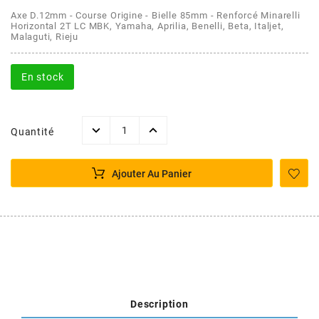
AFAM
Axe D.12mm - Course Origine - Bielle 85mm - Renforcé Minarelli
CABLERIE
CHASSIS
VARIATION
CHASSIS
Horizontal 2T LC MBK, Yamaha, Aprilia, Benelli, Beta, Italjet,
Malaguti, Rieju
AGP
STICKERS
FREINAGE
EMBRAYAGE
FREINAGE
En stock
AIRSAL
BON PLAN
CABLERIE
TRANSMISSION
ECLAIRAGE
AJP
Quantité
MOTEUR SOLEX
ELECTRICITE
REFROIDISSEMENT
ELECTRICITE
ALGI
Ajouter Au Panier
PARTIE CYCLE SOLEX
RESERVOIR
CABLERIE
ALLPRO
DEMARRAGE
CARROSSERIE
ALT-1
CARTER
AM6 ALL DAY
APRILIA
Description