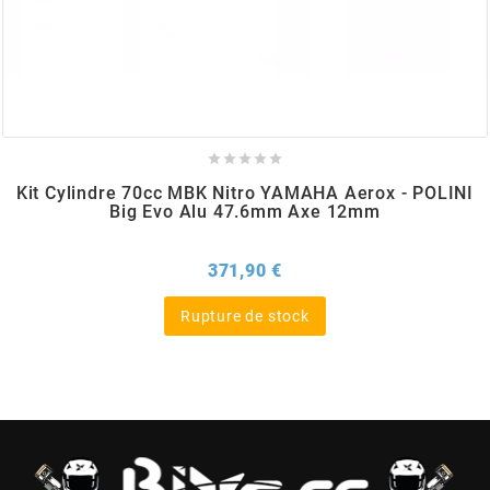
BRAIH
BRIDGESTONE
BRK





Kit Cylindre 70cc MBK Nitro YAMAHA Aerox - POLINI
Big Evo Alu 47.6mm Axe 12mm
BUZZETTI
Prix
371,90 €
c
Rupture de stock
C4
CARENZI
CHAMPION