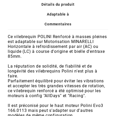
POSTE DE PILOTAGE
DERBI E3 ALL DAY
Détails du produit
ARCHIVE
Adaptable à
AREXONS
Commentaires
Ce vilebrequin POLINI Renforcé à masses pleines
ARIETE
est adaptable sur Motorisation MINARELLI
Horizontale à refroidissement par air (AC) ou
liquide (LC) à course d'origine et bielle d'entraxe
ARMLOCK
85mm.
La réputation de solidité, de fiabilité et de
ARTEIN
longévité des vilebrequins Polini n'est plus à
faire.
Parfaitement équilibré pour éviter les vibrations
ARTEK
et accepter les très grandes vitesses de rotation,
ce vilebrequin renforcé a été optimisé pour les
moteurs à config "AllDays" et "Racing".
ATHENA
Il est préconisé pour le haut moteur Polini Evo3
166.0113
mais peut s'adapter sur d'autres
modèles de même configuration.