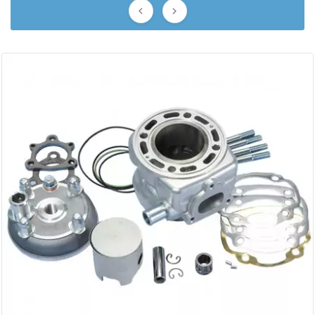


BERING
BETA MOTOS
BETA RACING
BIDALOT
BIHR
BIXESS
BOUCHET ENGINEERING