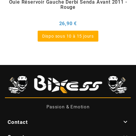
Ouie Réservoir Gauche Derbi Senda Avant 2011 -
Rouge
BERING
Prix
26,90 €
BETA MOTOS
Dispo sous 10 à 15 jours
BETA RACING
BIDALOT
BIHR
BIXESS
Passion & Emotion

Contact
BOUCHET ENGINEERING