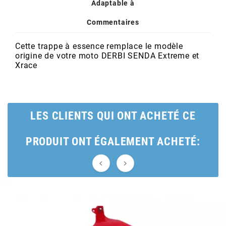
POSTE DE PILOTAGE
DERBI E3 ALL DAY
Adaptable à
ARCHIVE
Commentaires
AREXONS
Cette trappe à essence remplace le modèle
origine de votre moto DERBI SENDA Extreme et
Xrace
ARIETE
ARMLOCK
LES CLIENTS QUI ONT ACHETÉ CE
ARTEIN
PRODUIT ONT ÉGALEMENT ACHETÉ:


ARTEK
ATHENA