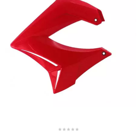
AUVRAY
AVOC
AXWIN
b
BANDO
BARIKIT
BCD





BELGOM