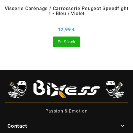
Visserie Carénage / Carrosserie Peugeot Speedfight
BERING
1 - Bleu / Violet
Prix
12,99 €
BETA MOTOS
En Stock
BETA RACING
BIDALOT
BIHR
BIXESS
Passion & Emotion
BOUCHET ENGINEERING

Contact