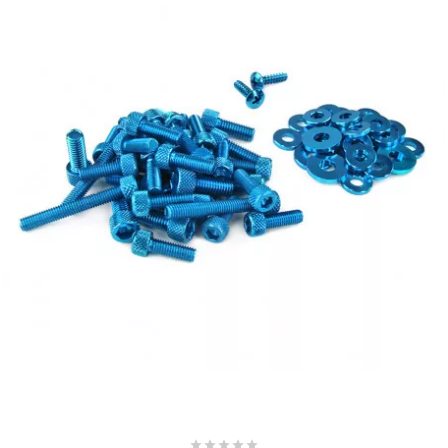
AUVRAY
AVOC
AXWIN
b
BANDO
BARIKIT
BCD
BELGOM




