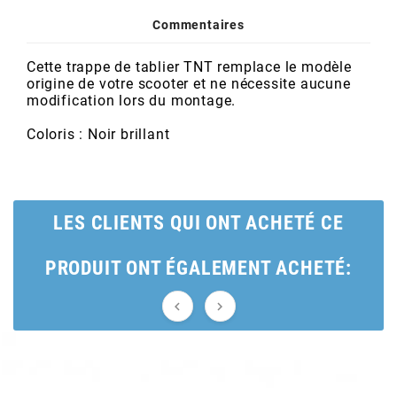
POSTE DE PILOTAGE
DERBI E3 ALL DAY
Commentaires
ARCHIVE
Cette trappe de tablier TNT remplace le modèle
AREXONS
origine de votre scooter et ne nécessite aucune
modification lors du montage.
ARIETE
Coloris : Noir brillant
ARMLOCK
LES CLIENTS QUI ONT ACHETÉ CE
ARTEIN
PRODUIT ONT ÉGALEMENT ACHETÉ:
ARTEK


ATHENA