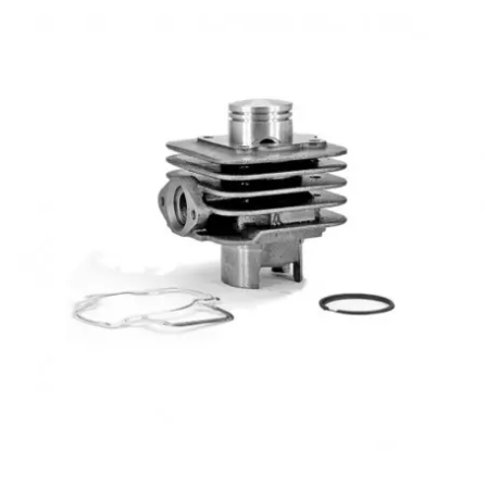
AUVRAY
AVOC
AXWIN
b
BANDO
BARIKIT
BCD
BELGOM