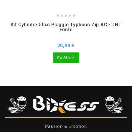
BERING





Kit Cylindre 50cc Piaggio Typhoon Zip AC - TNT
Fonte
BETA MOTOS
Prix
28,90 €
BETA RACING
En Stock
BIDALOT
BIHR
BIXESS
BOUCHET ENGINEERING
Passion & Emotion