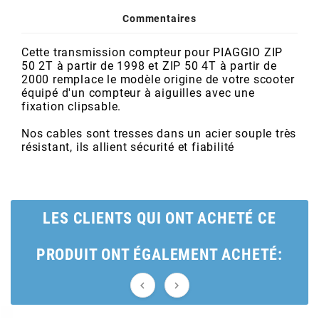
POSTE DE PILOTAGE
DERBI E3 ALL DAY
Commentaires
ARCHIVE
Cette transmission compteur pour PIAGGIO ZIP
AREXONS
50 2T à partir de 1998 et ZIP 50 4T à partir de
2000 remplace le modèle origine de votre scooter
équipé d'un compteur à aiguilles avec une
fixation clipsable.
ARIETE
Nos cables sont tresses dans un acier souple très
résistant, ils allient sécurité et fiabilité
ARMLOCK
ARTEIN
LES CLIENTS QUI ONT ACHETÉ CE
ARTEK
PRODUIT ONT ÉGALEMENT ACHETÉ:
ATHENA

