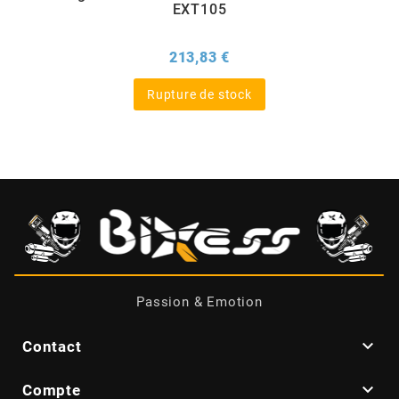
EXT105
BERING
Prix
213,83 €
BETA MOTOS
Rupture de stock
BETA RACING
BIDALOT
BIHR
Passion & Emotion
BIXESS

Contact
BOUCHET ENGINEERING

Compte