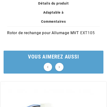
POSTE DE PILOTAGE
DERBI E3 ALL DAY
Détails du produit
ARCHIVE
Adaptable à
AREXONS
Commentaires
Rotor de rechange pour Allumage MVT
EXT105
ARIETE
ARMLOCK
VOUS AIMEREZ AUSSI
ARTEIN


ARTEK
ATHENA