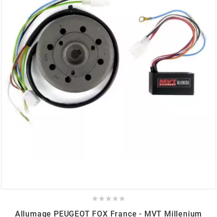
AUVRAY
AVOC
AXWIN
b
BANDO
BARIKIT
BCD





BELGOM
Allumage PEUGEOT FOX France - MVT Millenium