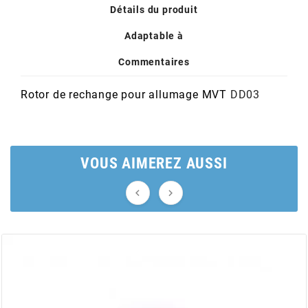
POSTE DE PILOTAGE
DERBI E3 ALL DAY
Détails du produit
ARCHIVE
Adaptable à
AREXONS
Commentaires
Rotor de rechange pour allumage MVT
DD03
ARIETE
ARMLOCK
VOUS AIMEREZ AUSSI
ARTEIN


ARTEK
ATHENA