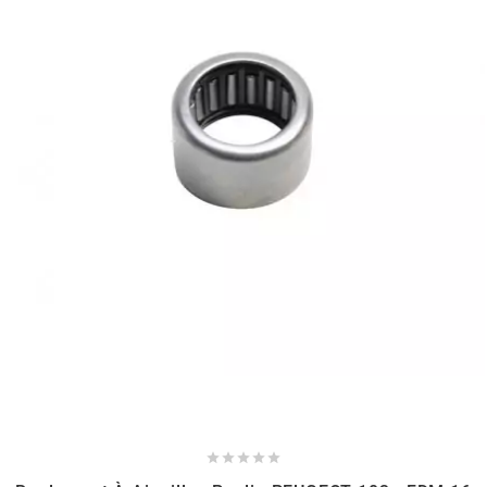
BRAIH
BRIDGESTONE
BRK
BUZZETTI
c
C4
CARENZI





CHAMPION