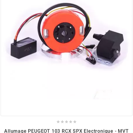
AUVRAY
AVOC
AXWIN
b
BANDO
BARIKIT
BCD





BELGOM
Allumage PEUGEOT 103 RCX SPX Electronique - MVT