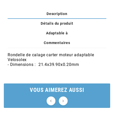
POSTE DE PILOTAGE
DERBI E3 ALL DAY
ARCHIVE
Description
AREXONS
Détails du produit
Adaptable à
ARIETE
Commentaires
ARMLOCK
Rondelle de calage carter moteur adaptable
Velosolex
- Dimensions : 21.4x39.90x0.20mm
ARTEIN
ARTEK
VOUS AIMEREZ AUSSI
ATHENA

