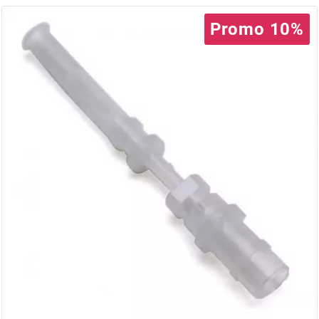
AUVRAY
Promo 10%
AVOC
AXWIN
b
BANDO
BARIKIT
BCD
BELGOM