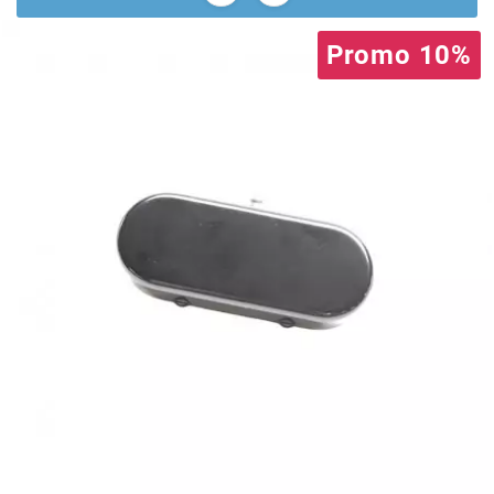
BRAIH
Promo 10%
BRIDGESTONE
BRK
BUZZETTI
c
C4
CARENZI
CHAMPION