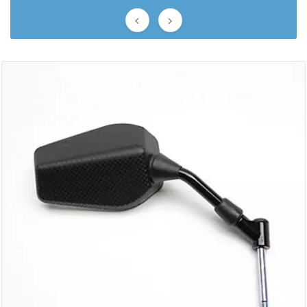


BERING
BETA MOTOS
BETA RACING
BIDALOT
BIHR
BIXESS
BOUCHET ENGINEERING