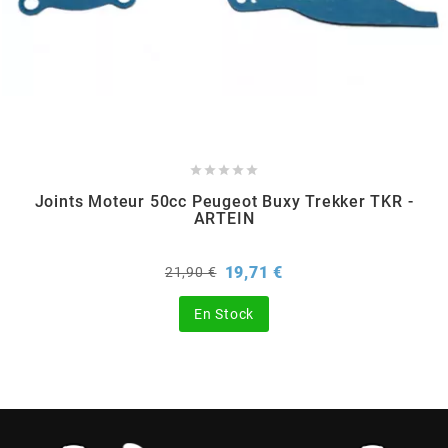
CYCLUS TOOLS
d
D.I.D





Joints Moteur 50cc Peugeot Buxy Trekker TKR -
DAYCO
ARTEIN
Prix
Prix
DEESTONE
19,71 €
21,90 €
de
base
En Stock
DELI TIRE
DELLORTO