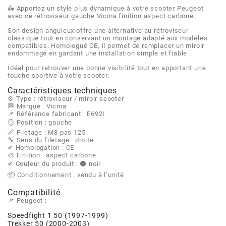
AFAM
🛵 Apportez un style plus dynamique à votre scooter Peugeot
avec ce rétroviseur gauche Vicma finition aspect carbone.
CABLERIE
CHASSIS
VARIATION
CHASSIS
AGP
Son design anguleux offre une alternative au rétroviseur
classique tout en conservant un montage adapté aux modèles
compatibles. Homologué CE, il permet de remplacer un miroir
STICKERS
FREINAGE
EMBRAYAGE
FREINAGE
endommagé en gardant une installation simple et fiable.
AIRSAL
Idéal pour retrouver une bonne visibilité tout en apportant une
touche sportive à votre scooter.
BON PLAN
CABLERIE
TRANSMISSION
ECLAIRAGE
AJP
Caractéristiques techniques
⚙️ Type : rétroviseur / miroir scooter
🏁 Marque : Vicma
MOTEUR SOLEX
ELECTRICITE
REFROIDISSEMENT
ELECTRICITE
📌 Référence fabricant : E692I
ALGI
🪞 Position : gauche
📏 Filetage : M8 pas 125
PARTIE CYCLE SOLEX
RESERVOIR
CABLERIE
🔧 Sens du filetage : droite
✔ Homologation : CE
ALLPRO
🎨 Finition : aspect carbone
✔ Couleur du produit : ⚫ noir
DEMARRAGE
CARROSSERIE
📦 Conditionnement : vendu à l’unité
ALT-1
Compatibilité
CARTER
AM6 ALL DAY
📌 Peugeot :
APRILIA
Speedfight 1 50 (1997-1999)
Trekker 50 (2000-2003)