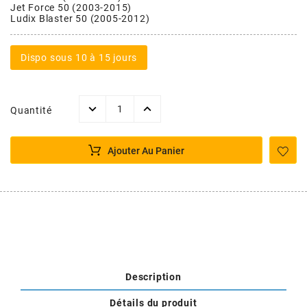
POSTE DE PILOTAGE
DERBI E3 ALL DAY
Jet Force 50 (2003-2015)
Ludix Blaster 50 (2005-2012)
ARCHIVE
Dispo sous 10 à 15 jours
AREXONS
ARIETE
Quantité
ARMLOCK
Ajouter Au Panier
ARTEIN
ARTEK
ATHENA
Description
Détails du produit