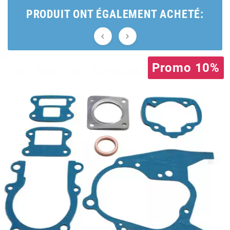
PRODUIT ONT ÉGALEMENT ACHETÉ:
CHARVIN


CHOK
Promo 10%
CIF
CL BRAKES
CONTI
COOCASE
CST TIRES