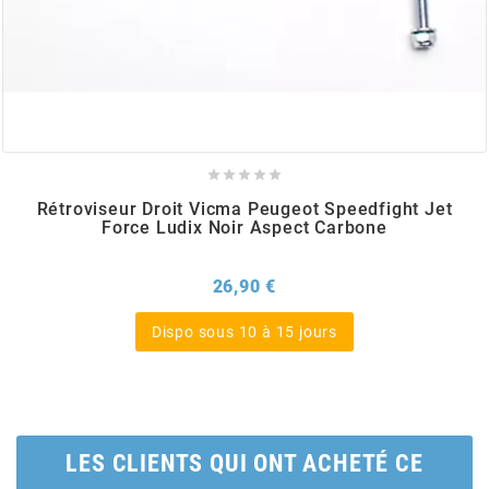
BRAIH
BRIDGESTONE
BRK





Rétroviseur Droit Vicma Peugeot Speedfight Jet
BUZZETTI
Force Ludix Noir Aspect Carbone
Prix
c
26,90 €
Dispo sous 10 à 15 jours
C4
CARENZI
LES CLIENTS QUI ONT ACHETÉ CE
CHAMPION