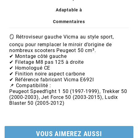
AUVRAY
Adaptable à
AVOC
Commentaires
🪞 Rétroviseur gauche Vicma au style sport,
AXWIN
conçu pour remplacer le miroir d’origine de
nombreux scooters Peugeot 50 cm³.
✔ Montage côté gauche
b
✔ Filetage M8 pas 125 à droite
✔ Homologué CE
✔ Finition noire aspect carbone
BANDO
✔ Référence fabricant Vicma E692I
📌 Compatibilité :
Peugeot Speedfight 1 50 (1997-1999), Trekker 50
BARIKIT
(2000-2003), Jet Force 50 (2003-2015), Ludix
Blaster 50 (2005-2012)
BCD
BELGOM
VOUS AIMEREZ AUSSI