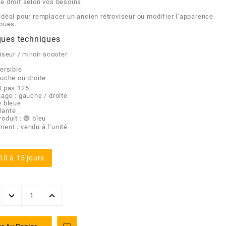
é droit selon vos besoins.
idéal pour remplacer un ancien rétroviseur ou modifier l’apparence
roues.
ques techniques
viseur / miroir scooter
versible
auche ou droite
8 pas 125
tage : gauche / droite
e bleue
llante
oduit : 🔵 bleu
ent : vendu à l’unité
10 à 15 jours