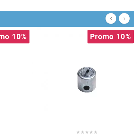


mo 10%
Promo 10%




