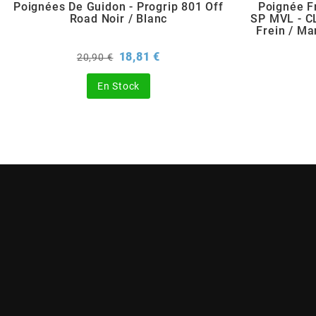
AUVRAY
Poignées De Guidon - Progrip 801 Off
Poignée F
Road Noir / Blanc
SP MVL - C
Frein / Ma
AVOC
Prix
Prix
18,81 €
20,90 €
de
base
AXWIN
En Stock
b
BANDO
BARIKIT
BCD
BELGOM