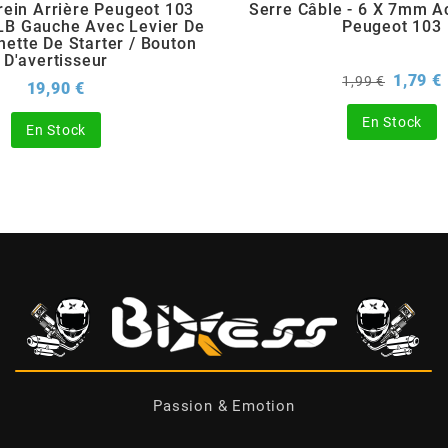
rein Arrière Peugeot 103
Serre Câble - 6 X 7mm A
LB Gauche Avec Levier De
Peugeot 103
nette De Starter / Bouton
D'avertisseur
Prix
P
1,79 €
1,99 €
Prix
19,90 €
de
base
En Stock
En Stock
Passion & Emotion