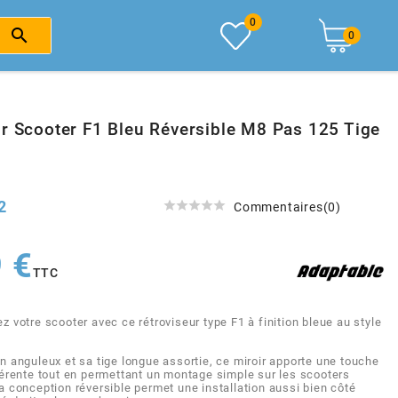
0

0
ur Scooter F1 Bleu Réversible M8 Pas 125 Tige
2





Commentaires(0)
 €
TTC
z votre scooter avec ce rétroviseur type F1 à finition bleue au style
 anguleux et sa tige longue assortie, ce miroir apporte une touche
férente tout en permettant un montage simple sur les scooters
 conception réversible permet une installation aussi bien côté