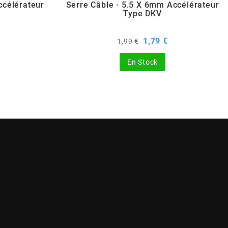
ccélérateur
Serre Câble - 5.5 X 6mm Accélérateur
Type DKV
rix
Prix
Prix
1,79 €
1,99 €
de
base
En Stock