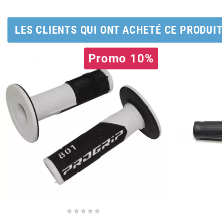
POSTE DE PILOTAGE
DERBI E3 ALL DAY
ARCHIVE
LES CLIENTS QUI ONT ACHETÉ CE PRODUI
AREXONS
Promo 10%
ARIETE
ARMLOCK
ARTEIN
ARTEK
ATHENA




