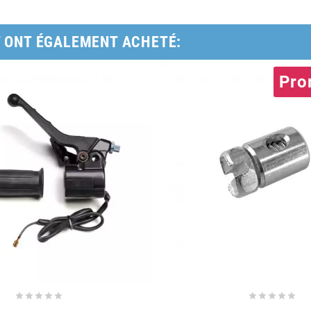
T ONT ÉGALEMENT ACHETÉ:
Pro









