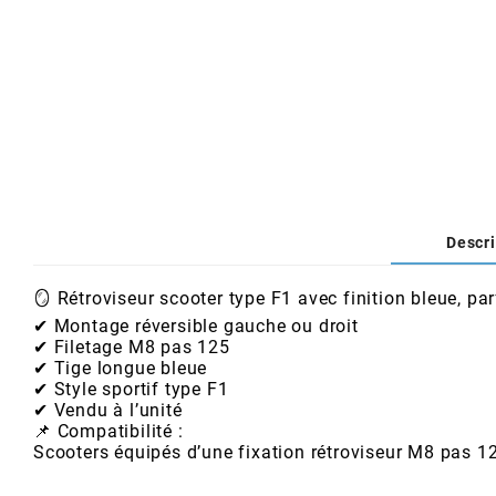
AFAM
CABLERIE
CHASSIS
VARIATION
CHASSIS
AGP
STICKERS
FREINAGE
EMBRAYAGE
FREINAGE
AIRSAL
BON PLAN
CABLERIE
TRANSMISSION
ECLAIRAGE
AJP
MOTEUR SOLEX
ELECTRICITE
REFROIDISSEMENT
ELECTRICITE
Descri
ALGI
🪞 Rétroviseur scooter type F1 avec finition bleue, pa
PARTIE CYCLE SOLEX
RESERVOIR
CABLERIE
✔ Montage réversible gauche ou droit
ALLPRO
✔ Filetage M8 pas 125
✔ Tige longue bleue
DEMARRAGE
CARROSSERIE
✔ Style sportif type F1
ALT-1
✔ Vendu à l’unité
📌 Compatibilité :
CARTER
AM6 ALL DAY
Scooters équipés d’une fixation rétroviseur M8 pas 1
APRILIA