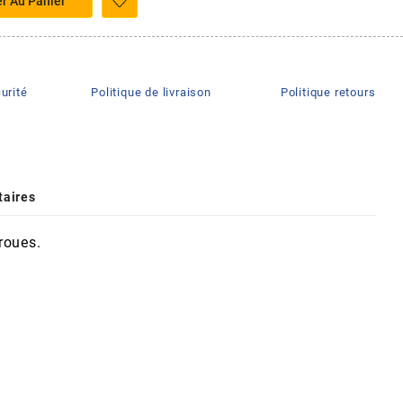
er Au Panier
urité
Politique de livraison
Politique retours
aires
roues.