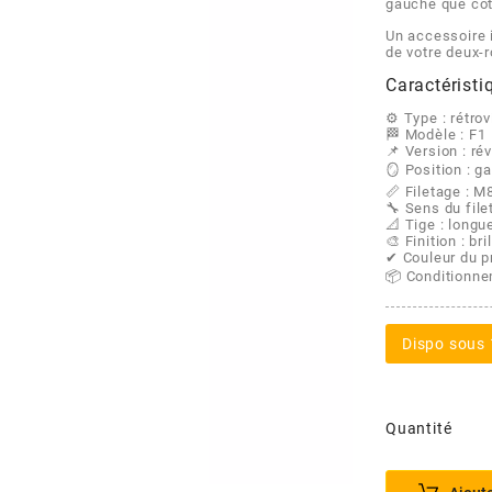
gauche que côt
Un accessoire 
de votre deux-
Caractéristi
⚙️ Type : rétro
🏁 Modèle : F1
📌 Version : ré
🪞 Position : g
📏 Filetage : M
🔧 Sens du file
📐 Tige : longu
🎨 Finition : bri
✔ Couleur du pr
📦 Conditionnem
Dispo sous 
Quantité