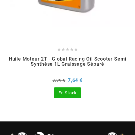
CYCLUS TOOLS
d
D.I.D





Huile Moteur 2T - Global Racing Oil Scooter Semi
DAYCO
Synthèse 1L Graissage Séparé
Prix
Prix
7,64 €
8,99 €
DEESTONE
de
base
En Stock
DELI TIRE
DELLORTO