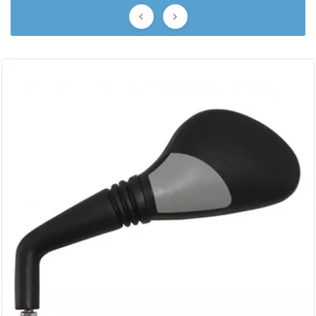


BERING
BETA MOTOS
BETA RACING
BIDALOT
BIHR
BIXESS
BOUCHET ENGINEERING