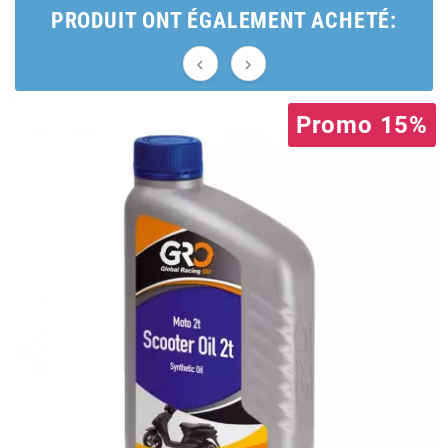
PRODUIT ONT ÉGALEMENT ACHETÉ:
CHARVIN


CHOK
Promo 15%
CIF
CL BRAKES
CONTI
COOCASE
CST TIRES