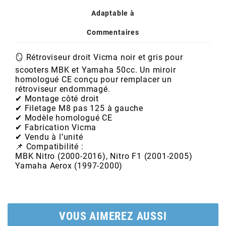
AUVRAY
Adaptable à
AVOC
Commentaires
🪞 Rétroviseur droit Vicma noir et gris pour
AXWIN
scooters MBK et Yamaha 50cc. Un miroir
homologué CE conçu pour remplacer un
rétroviseur endommagé.
b
✔ Montage côté droit
✔ Filetage M8 pas 125 à gauche
✔ Modèle homologué CE
BANDO
✔ Fabrication Vicma
✔ Vendu à l’unité
📌 Compatibilité :
MBK Nitro (2000-2016), Nitro F1 (2001-2005)
BARIKIT
Yamaha Aerox (1997-2000)
BCD
VOUS AIMEREZ AUSSI
BELGOM