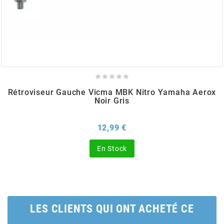
BRAIH
BRIDGESTONE
BRK





Rétroviseur Gauche Vicma MBK Nitro Yamaha Aerox
BUZZETTI
Noir Gris
Prix
12,99 €
c
En Stock
C4
CARENZI
LES CLIENTS QUI ONT ACHETÉ CE
CHAMPION