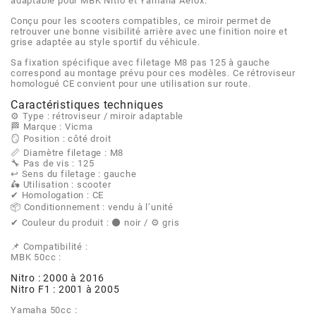
AFAM
adaptable pour MBK Nitro et Yamaha Aerox.
Conçu pour les scooters compatibles, ce miroir permet de
CABLERIE
CHASSIS
VARIATION
CHASSIS
retrouver une bonne visibilité arrière avec une finition noire et
AGP
grise adaptée au style sportif du véhicule.
Sa fixation spécifique avec filetage M8 pas 125 à gauche
STICKERS
FREINAGE
EMBRAYAGE
FREINAGE
correspond au montage prévu pour ces modèles. Ce rétroviseur
AIRSAL
homologué CE convient pour une utilisation sur route.
Caractéristiques techniques
BON PLAN
CABLERIE
TRANSMISSION
ECLAIRAGE
⚙️ Type : rétroviseur / miroir adaptable
AJP
🏁 Marque : Vicma
🪞 Position : côté droit
MOTEUR SOLEX
ELECTRICITE
REFROIDISSEMENT
ELECTRICITE
📏 Diamètre filetage : M8
🔧 Pas de vis : 125
ALGI
↩️ Sens du filetage : gauche
🛵 Utilisation : scooter
PARTIE CYCLE SOLEX
RESERVOIR
CABLERIE
✔ Homologation : CE
📦 Conditionnement : vendu à l’unité
ALLPRO
✔ Couleur du produit : ⚫ noir / ⚙️ gris
DEMARRAGE
CARROSSERIE
📌 Compatibilité :
ALT-1
MBK 50cc :
CARTER
AM6 ALL DAY
Nitro : 2000 à 2016
Nitro F1 : 2001 à 2005
APRILIA
Yamaha 50cc :