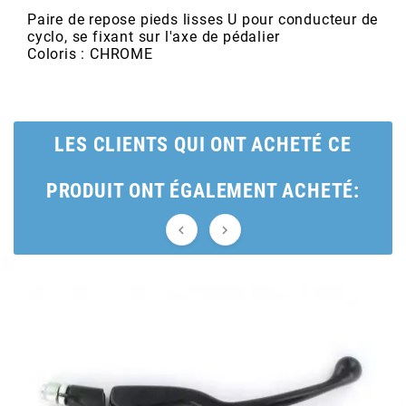
POSTE DE PILOTAGE
DERBI E3 ALL DAY
Paire de repose pieds lisses U pour conducteur de
ARCHIVE
cyclo, se fixant sur l'axe de pédalier
Coloris : CHROME
AREXONS
ARIETE
LES CLIENTS QUI ONT ACHETÉ CE
PRODUIT ONT ÉGALEMENT ACHETÉ:
ARMLOCK


ARTEIN
ARTEK
ATHENA