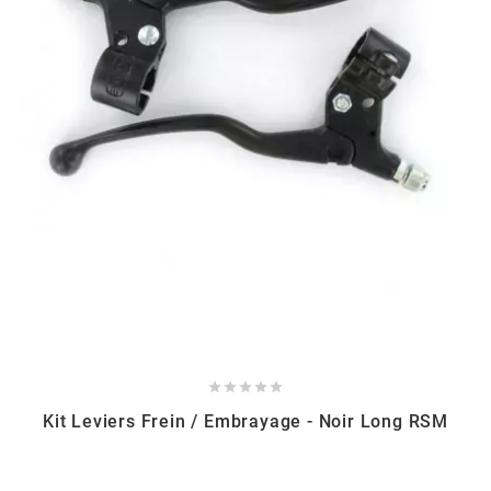
AUVRAY
AVOC
AXWIN
b
BANDO
BARIKIT





BCD
Kit Leviers Frein / Embrayage - Noir Long RSM
BELGOM