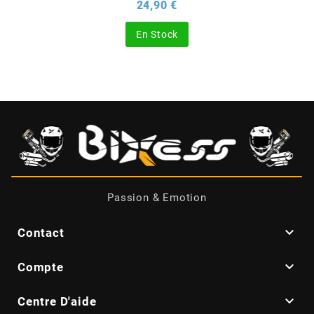
Prix
24,90 €
BERING
En Stock
BETA MOTOS
BETA RACING
BIDALOT
BIHR
Passion & Emotion

Contact
BIXESS

Compte
BOUCHET ENGINEERING

Centre D'aide