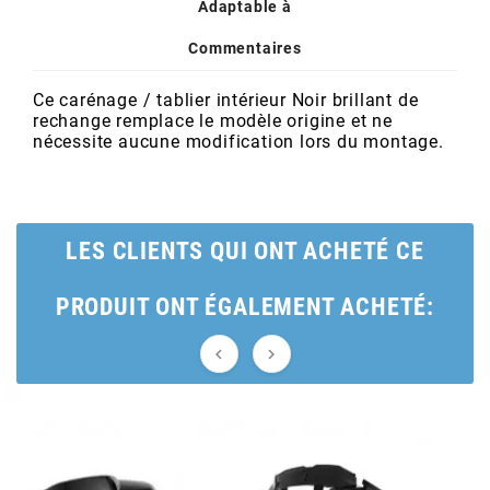
POSTE DE PILOTAGE
DERBI E3 ALL DAY
Adaptable à
ARCHIVE
Commentaires
AREXONS
Ce carénage / tablier intérieur Noir brillant de
rechange remplace le modèle origine et ne
nécessite aucune modification lors du montage.
ARIETE
ARMLOCK
LES CLIENTS QUI ONT ACHETÉ CE
ARTEIN
PRODUIT ONT ÉGALEMENT ACHETÉ:


ARTEK
ATHENA