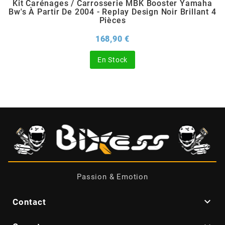
Kit Carénages / Carrosserie MBK Booster Yamaha
Bw's À Partir De 2004 - Replay Design Noir Brillant 4
Pièces
BERING
Prix
168,90 €
BETA MOTOS
En Stock
BETA RACING
BIDALOT
BIHR
BIXESS
Passion & Emotion

Contact
BOUCHET ENGINEERING