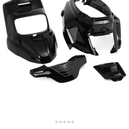
AUVRAY
AVOC
AXWIN
b
BANDO
BARIKIT
BCD





BELGOM