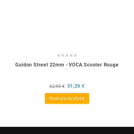
BERING
BETA MOTOS
BETA RACING





Guidon Street 22mm - VOCA Scooter Rouge
BIDALOT
BIHR
Prix
Prix
31,26 €
32,90 €
de
base
Rupture de stock
BIXESS
BOUCHET ENGINEERING