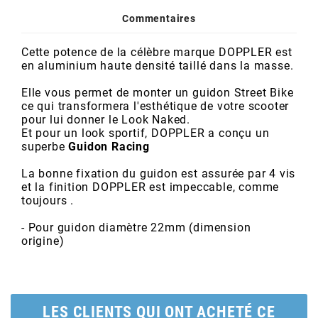
POSTE DE PILOTAGE
DERBI E3 ALL DAY
Commentaires
ARCHIVE
Cette potence de la célèbre marque DOPPLER est
AREXONS
en aluminium haute densité taillé dans la masse.
Elle vous permet de monter un
guidon Street Bike
ce qui transformera l'esthétique de votre scooter
ARIETE
pour lui donner le Look Naked.
Et pour un look sportif, DOPPLER a conçu un
superbe
Guidon Racing
ARMLOCK
La bonne fixation du guidon est assurée par 4 vis
et la finition DOPPLER est impeccable, comme
ARTEIN
toujours .
- Pour guidon diamètre 22mm (dimension
ARTEK
origine)
ATHENA
LES CLIENTS QUI ONT ACHETÉ CE