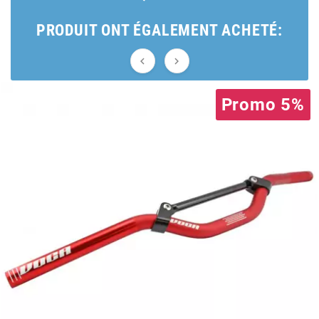
AUVRAY
PRODUIT ONT ÉGALEMENT ACHETÉ:
AVOC


AXWIN
Promo 5%
b
BANDO
BARIKIT
BCD
BELGOM