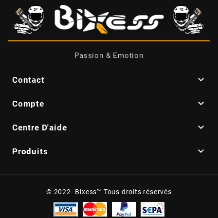
BRAIH
BRIDGESTONE
Passion & Emotion
BRK

Contact
BUZZETTI

Compte

Centre D'aide
c

Produits
C4
CARENZI
© 2022- Bixess™ Tous droits réservés
CHAMPION