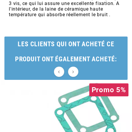
AUVRAY
3 vis, ce qui lui assure une excellente fixation. A
l'intérieur, de la laine de céramique haute
température qui absorbe réellement le bruit .
AVOC
AXWIN
LES CLIENTS QUI ONT ACHETÉ CE
b
PRODUIT ONT ÉGALEMENT ACHETÉ:


BANDO
Promo 5%
BARIKIT
BCD
BELGOM