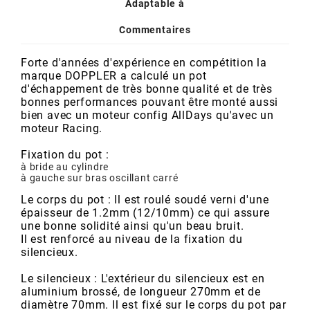
POSTE DE PILOTAGE
DERBI E3 ALL DAY
Adaptable à
ARCHIVE
Commentaires
Forte d'années d'expérience en compétition la
AREXONS
marque DOPPLER a calculé un pot
d'échappement de très bonne qualité et de très
bonnes performances pouvant être monté aussi
ARIETE
bien avec un moteur config AllDays qu'avec un
moteur Racing.
ARMLOCK
Fixation du pot :
à bride au cylindre
à gauche sur bras oscillant carré
ARTEIN
Le corps du pot : Il est roulé soudé verni d'une
épaisseur de 1.2mm (12/10mm) ce qui assure
une bonne solidité ainsi qu'un beau bruit.
ARTEK
Il est renforcé au niveau de la fixation du
silencieux.
ATHENA
Le silencieux : L'extérieur du silencieux est en
aluminium brossé, de longueur 270mm et de
diamètre 70mm. Il est fixé sur le corps du pot par