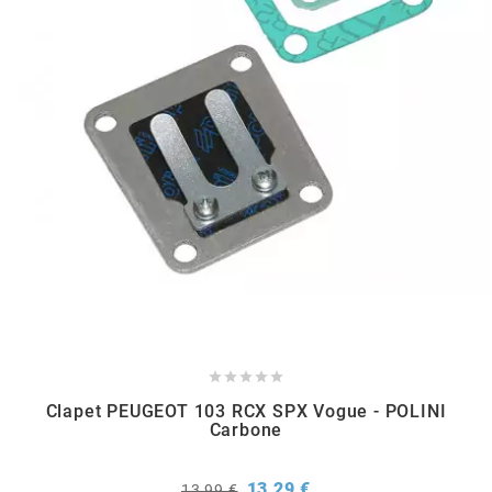
BERING
BETA MOTOS
BETA RACING
BIDALOT
BIHR
BIXESS





Clapet PEUGEOT 103 RCX SPX Vogue - POLINI
Carbone
BOUCHET ENGINEERING
Prix
Prix
13,29 €
13,99 €