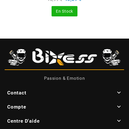
de
BRAIH
base
En Stock
BRIDGESTONE
BRK
BUZZETTI
c
Passion & Emotion

C4
Contact

Compte
CARENZI

Centre D'aide
CHAMPION