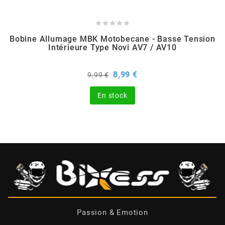
BERING





Bobine Allumage MBK Motobecane - Basse Tension
Intérieure Type Novi AV7 / AV10
BETA MOTOS
Prix
Prix
8,99 €
9,99 €
BETA RACING
de
base
En stock
BIDALOT
BIHR
BIXESS
BOUCHET ENGINEERING
Passion & Emotion