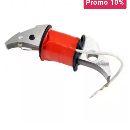
AUVRAY
Promo 10%
AVOC
AXWIN
b
BANDO
BARIKIT
BCD
BELGOM