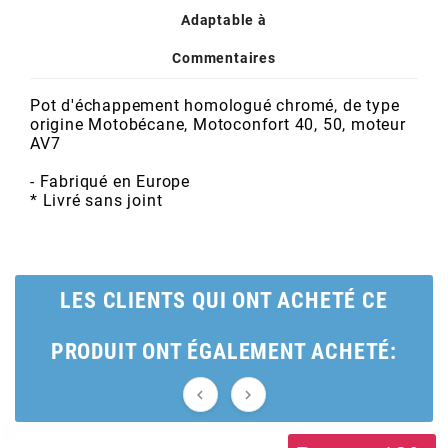
POSTE DE PILOTAGE
DERBI E3 ALL DAY
Adaptable à
ARCHIVE
Commentaires
AREXONS
Pot d'échappement homologué chromé, de type
origine Motobécane, Motoconfort 40, 50, moteur
AV7
ARIETE
- Fabriqué en Europe
* Livré sans joint
ARMLOCK
ARTEIN
LES CLIENTS QUI ONT ACHETÉ CE
ARTEK
PRODUIT ONT ÉGALEMENT ACHETÉ:
ATHENA

