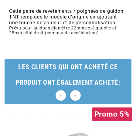
POSTE DE PILOTAGE
DERBI E3 ALL DAY
ARCHIVE
Cette paire de revetements / poignées de guidon
TNT remplace le modèle d'origine en ajoutant
une touche de couleur et de personnalisation.
AREXONS
Prévu pour guidons diamètre 22mm coté gauche et
25mm côté droit (commande accélérateur).
ARIETE
ARMLOCK
LES CLIENTS QUI ONT ACHETÉ CE
PRODUIT ONT ÉGALEMENT ACHETÉ:
ARTEIN


ARTEK
Promo 5%
ATHENA