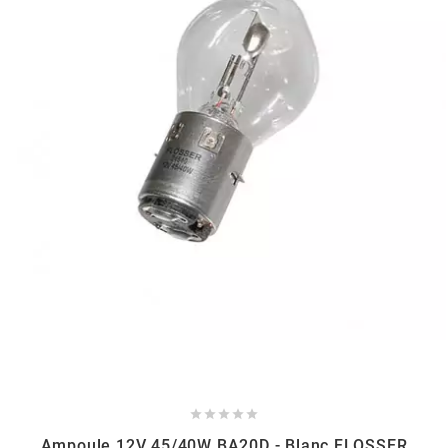
AUVRAY
AVOC
AXWIN
b
BANDO
BARIKIT
BCD





BELGOM
Ampoule 12V 45/40W BA20D - Blanc FLOSSER