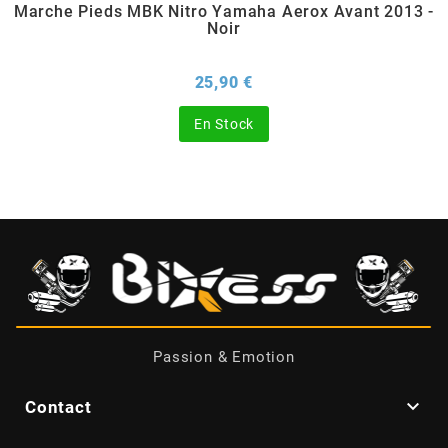
Marche Pieds MBK Nitro Yamaha Aerox Avant 2013 -
Noir
BERING
Prix
25,90 €
BETA MOTOS
En Stock
BETA RACING
BIDALOT
BIHR
BIXESS
Passion & Emotion
BOUCHET ENGINEERING

Contact