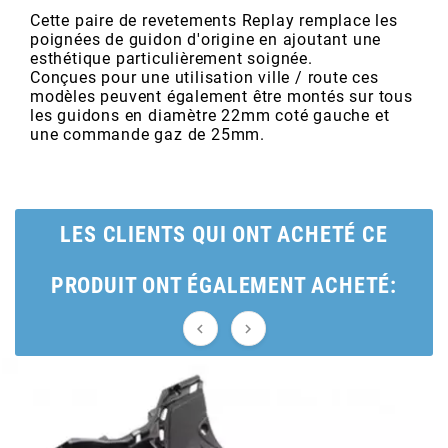
POSTE DE PILOTAGE
DERBI E3 ALL DAY
Cette paire de revetements Replay remplace les
ARCHIVE
poignées de guidon d'origine en ajoutant une
esthétique particulièrement soignée.
Conçues pour une utilisation ville / route ces
AREXONS
modèles peuvent également être montés sur tous
les guidons en diamètre 22mm coté gauche et
une commande gaz de 25mm.
ARIETE
ARMLOCK
LES CLIENTS QUI ONT ACHETÉ CE
ARTEIN
PRODUIT ONT ÉGALEMENT ACHETÉ:


ARTEK
ATHENA