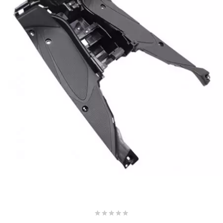
AUVRAY
AVOC
AXWIN
b
BANDO
BARIKIT
BCD
BELGOM




