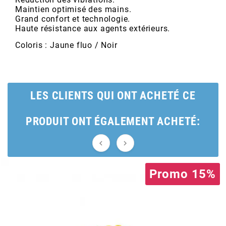
AUVRAY
Maintien optimisé des mains.
Grand confort et technologie.
Haute résistance aux agents extérieurs.
AVOC
Coloris : Jaune fluo / Noir
AXWIN
LES CLIENTS QUI ONT ACHETÉ CE
b
PRODUIT ONT ÉGALEMENT ACHETÉ:
BANDO


BARIKIT
Promo 15%
BCD
BELGOM