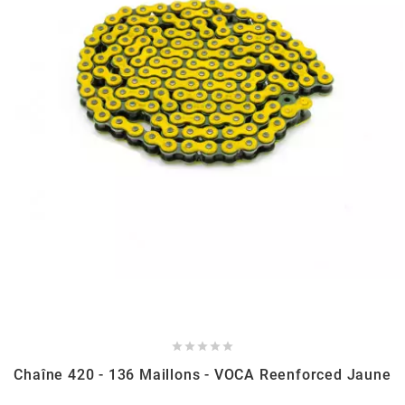
BERING
BETA MOTOS
BETA RACING
BIDALOT
BIHR
BIXESS





BOUCHET ENGINEERING
Chaîne 420 - 136 Maillons - VOCA Reenforced Jaune