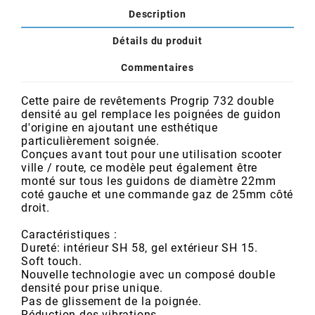
POSTE DE PILOTAGE
DERBI E3 ALL DAY
Description
ARCHIVE
Détails du produit
AREXONS
Commentaires
Cette paire de revêtements Progrip 732 double
ARIETE
densité au gel remplace les poignées de guidon
d'origine en ajoutant une esthétique
particulièrement soignée.
ARMLOCK
Conçues avant tout pour une utilisation scooter
ville / route, ce modèle peut également être
monté sur tous les guidons de diamètre 22mm
ARTEIN
coté gauche et une commande gaz de 25mm côté
droit.
ARTEK
Caractéristiques :
Dureté: intérieur SH 58, gel extérieur SH 15.
Soft touch.
Nouvelle technologie avec un composé double
ATHENA
densité pour prise unique.
Pas de glissement de la poignée.
Réduction des vibrations.