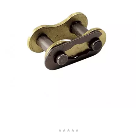
AUVRAY
AVOC
AXWIN
b
BANDO
BARIKIT
BCD





BELGOM