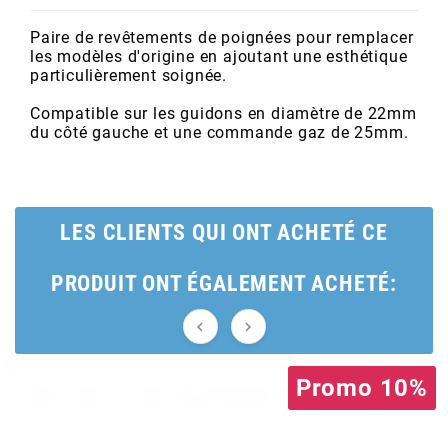
POSTE DE PILOTAGE
DERBI E3 ALL DAY
ARCHIVE
Paire de revêtements de poignées pour remplacer
les modèles d'origine en ajoutant une esthétique
particulièrement soignée.
AREXONS
Compatible sur les guidons en diamètre de 22mm
du côté gauche et une commande gaz de 25mm.
ARIETE
ARMLOCK
LES CLIENTS QUI ONT ACHETÉ CE
ARTEIN
PRODUIT ONT ÉGALEMENT ACHETÉ:


ARTEK
Promo 10%
ATHENA