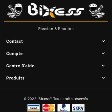
BRAIH
BRIDGESTONE
Passion & Emotion
BRK

Contact
BUZZETTI

Compte

c
Centre D'aide

Produits
C4
CARENZI
© 2022- Bixess™ Tous droits réservés
CHAMPION