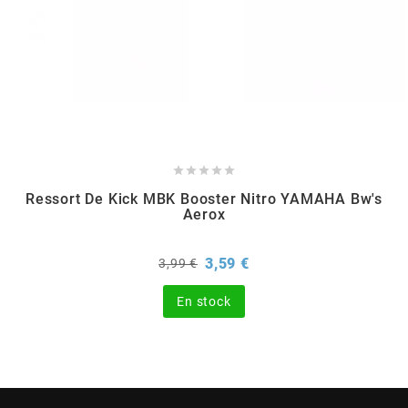
BERING
BETA MOTOS
BETA RACING





Ressort De Kick MBK Booster Nitro YAMAHA Bw's
BIDALOT
Aerox
BIHR
Prix
Prix
3,59 €
3,99 €
de
base
En stock
BIXESS
BOUCHET ENGINEERING