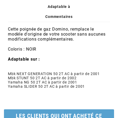
POSTE DE PILOTAGE
DERBI E3 ALL DAY
Adaptable à
ARCHIVE
Commentaires
AREXONS
Cette poignée de gaz Domino, remplace le
modèle d'origine de votre scooter sans aucunes
modifications complémentaires.
ARIETE
Coloris : NOIR
ARMLOCK
Adaptable sur :
ARTEIN
Mbk NEXT GENERATION 50 2T AC à partir de 2001
Mbk STUNT 50 2T AC à partir de 2002
Yamaha NG 50 2T AC à partir de 2001
Yamaha SLIDER 50 2T AC à partir de 2001
ARTEK
ATHENA
LES CLIENTS QUI ONT ACHETÉ CE