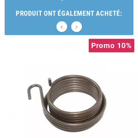
AUVRAY
PRODUIT ONT ÉGALEMENT ACHETÉ:
AVOC


AXWIN
Promo 10%
b
BANDO
BARIKIT
BCD
BELGOM