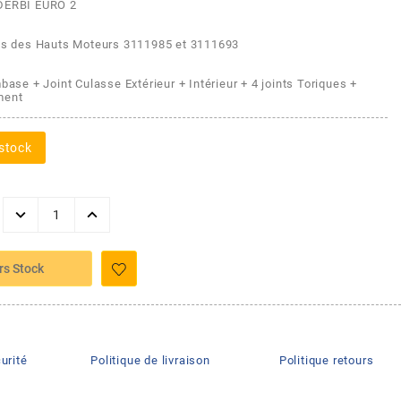
 DERBI EURO 2
nts des Hauts Moteurs 3111985 et 3111693
mbase + Joint Culasse Extérieur + Intérieur + 4 joints Toriques +
ment
stock
rs Stock
urité
Politique de livraison
Politique retours