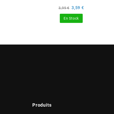
x
Prix
Prix
3,59 €
3,99 €
de
base
En Stock
Produits