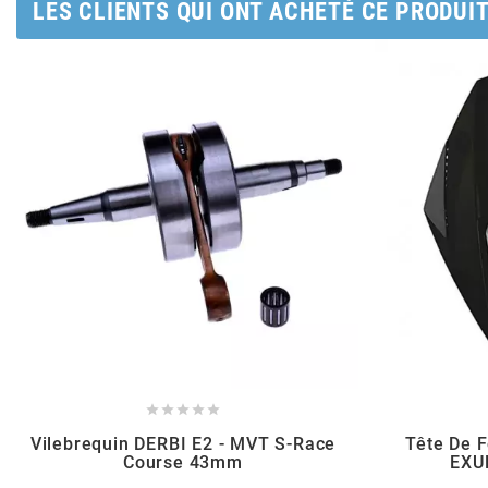
AUVRAY
LES CLIENTS QUI ONT ACHETÉ CE PRODUI
AVOC
AXWIN
b
BANDO
BARIKIT
BCD





Vilebrequin DERBI E2 - MVT S-Race
Tête De F
Course 43mm
EXU
BELGOM