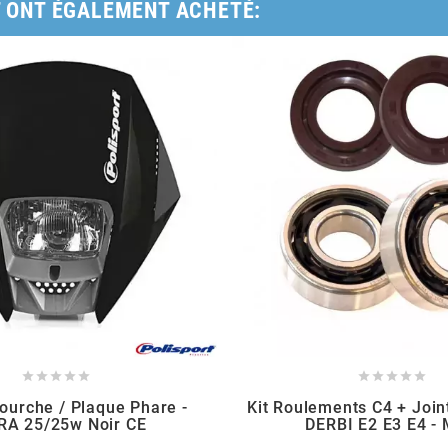
T ONT ÉGALEMENT ACHETÉ:










ourche / Plaque Phare -
Kit Roulements C4 + Join
RA 25/25w Noir CE
DERBI E2 E3 E4 -