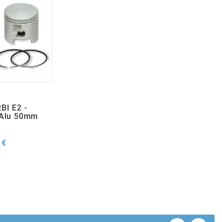
BI E2 -
 Alu 50mm
Prix
 €