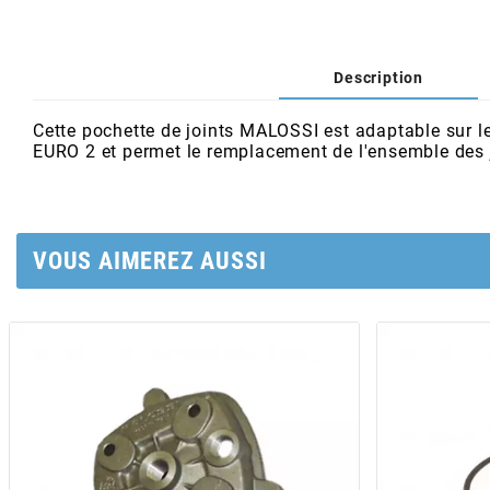
AFAM
CABLERIE
CHASSIS
VARIATION
CHASSIS
AGP
Description
STICKERS
FREINAGE
EMBRAYAGE
FREINAGE
AIRSAL
Cette pochette de joints MALOSSI est adaptable sur
EURO 2 et permet le remplacement de l'ensemble des 
BON PLAN
CABLERIE
TRANSMISSION
ECLAIRAGE
AJP
MOTEUR SOLEX
ELECTRICITE
REFROIDISSEMENT
ELECTRICITE
VOUS AIMEREZ AUSSI
ALGI
PARTIE CYCLE SOLEX
RESERVOIR
CABLERIE
ALLPRO
DEMARRAGE
CARROSSERIE
ALT-1
CARTER
AM6 ALL DAY
APRILIA