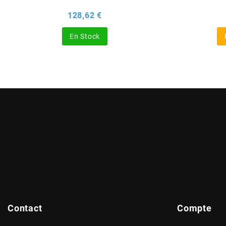
Prix
128,62 €
BERING
En Stock
BETA MOTOS
BETA RACING
BIDALOT
BIHR
BIXESS
BOUCHET ENGINEERING
Contact
Compte