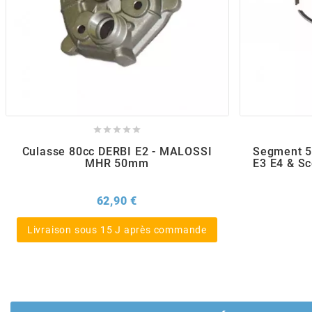
POSTE DE PILOTAGE
DERBI E3 ALL DAY
ARCHIVE
AREXONS
ARIETE





ARMLOCK
Culasse 80cc DERBI E2 - MALOSSI
Segment 5
MHR 50mm
E3 E4 & S
ARTEIN
Prix
62,90 €
ARTEK
Livraison sous 15 J après commande
ATHENA