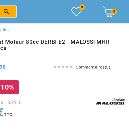
0

0
plica
ut Moteur 80cc DERBI E2 - MALOSSI MHR -
ica
98





Commentaires(0)
 10%
lé : 8,99 €
€
TTC