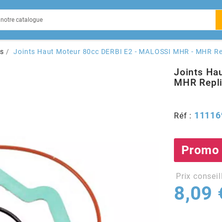
EIN
ts
Joints Haut Moteur 80cc DERBI E2 - MALOSSI MHR - MHR Re
Joints Ha
MHR Repl
X
11116
Réf :
Promo
Prix conseil
8,09 