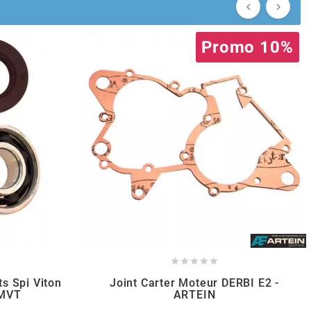


Promo 10%





ts Spi Viton
Joint Carter Moteur DERBI E2 -
 MVT
ARTEIN