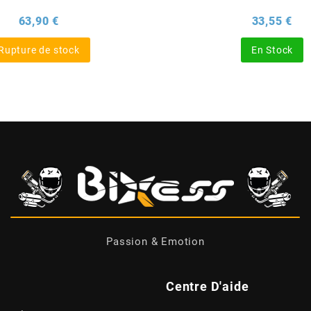
Prix
Pri
63,90 €
33,55 €
Rupture de stock
En Stock
Passion & Emotion
Centre D'aide