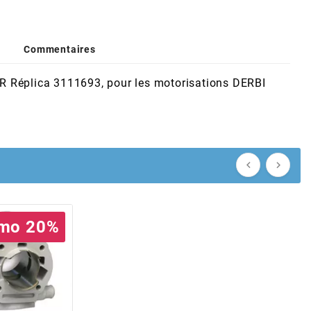
Commentaires
R Réplica
3111693
, pour les motorisations DERBI


mo 20%