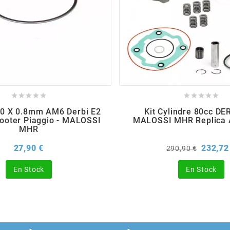










0 X 0.8mm AM6 Derbi E2
Kit Cylindre 80cc DER
cooter Piaggio - MALOSSI
MALOSSI MHR Replica
MHR
Prix
Prix
27,90 €
232,72
290,90 €
de
base
En Stock
En Stock