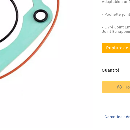
Adaptable sur
- Pochette joi
- Livré Joint E
Joint Echappe
Rupture de 
Quantité
Ho
Garanties séc