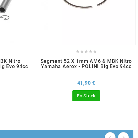





BK Nitro
Segment 52 X 1mm AM6 & MBK Nitro
ig Evo 94cc
Yamaha Aerox - POLINI Big Evo 94cc
x
Prix
41,90 €
En Stock

