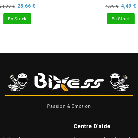
Prix
Prix
Prix
P
23,66 €
4,49 €
24,90 €
4,99 €
de
de
base
base
En Stock
En Stock
Passion & Emotion
Centre D'aide