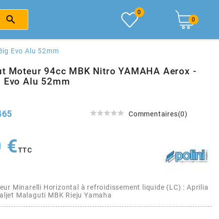
0

0
Big Evo Alu 52mm
ut Moteur 94cc MBK Nitro YAMAHA Aerox -
g Evo Alu 52mm
465





Commentaires(0)
 €
TTC
r Minarelli Horizontal à refroidissement liquide (LC) : Aprilia
Italjet Malaguti MBK Rieju Yamaha