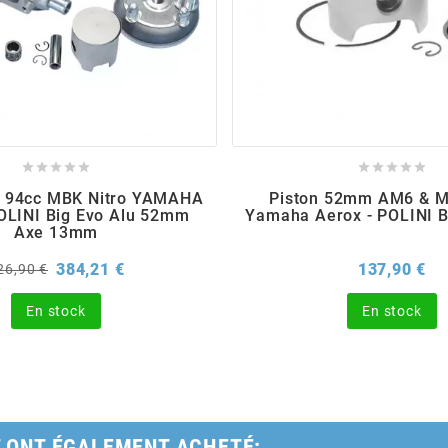










re 94cc MBK Nitro YAMAHA
Piston 52mm AM6 & M
POLINI Big Evo Alu 52mm
Yamaha Aerox - POLINI B
Axe 13mm
rix
Prix
Pri
384,21 €
137,90 €
26,90 €
e
ase
En stock
En stock
T ONT ÉGALEMENT ACHETÉ: