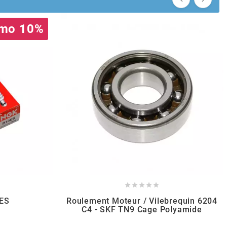
mo 10%





0ES
Roulement Moteur / Vilebrequin 6204
C4 - SKF TN9 Cage Polyamide