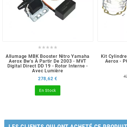
POSTE DE PILOTAGE
DERBI E3 ALL DAY
ARCHIVE
AREXONS
ARIETE





Allumage MBK Booster Nitro Yamaha
Kit Cylind
ARMLOCK
Aerox Bw's À Partir De 2003 - MVT
Aerox - 
Digital Direct DD 19 - Rotor Interne -
Avec Lumière
P
4
ARTEIN
Prix
278,62 €
d
b
En Stock
ARTEK
ATHENA
LES CLIENTS QUI ONT ACHETÉ CE PRODUI