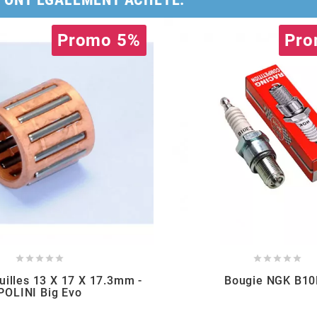
Promo 5%
Pro










uilles 13 X 17 X 17.3mm -
Bougie NGK B1
POLINI Big Evo