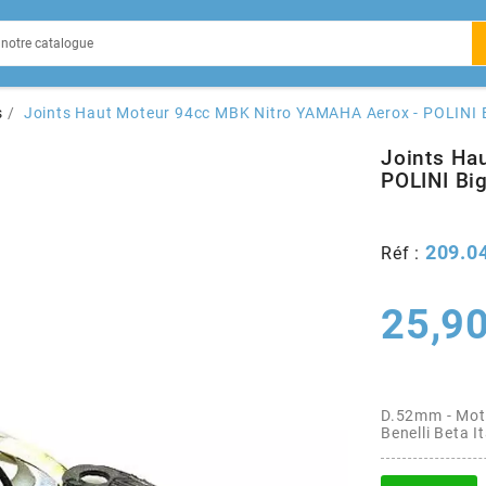
EIN
s
Joints Haut Moteur 94cc MBK Nitro YAMAHA Aerox - POLINI 
Joints Ha
POLINI Bi
X
209.0
Réf :
25,90
D.52mm - Moteu
Benelli Beta 