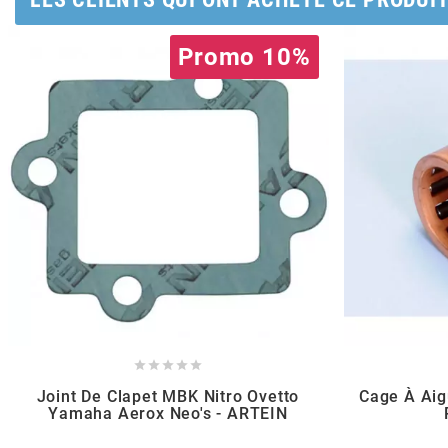
AUVRAY
Promo 10%
AVOC
AXWIN
b
BANDO
BARIKIT





BCD
Joint De Clapet MBK Nitro Ovetto
Cage À Aig
Yamaha Aerox Neo's - ARTEIN
BELGOM