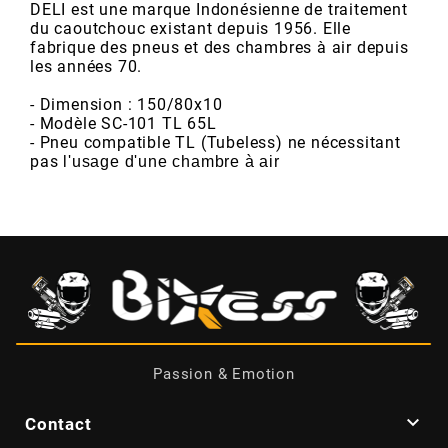
POSTE DE PILOTAGE
DERBI E3 ALL DAY
DELI est une marque Indonésienne de traitement
du caoutchouc existant depuis 1956. Elle
ARCHIVE
fabrique des pneus et des chambres à air depuis
les années 70.
AREXONS
- Dimension : 150/80x10
- Modèle SC-101 TL 65L
- Pneu compatible TL (Tubeless) ne nécessitant
ARIETE
pas
l'usage d'une chambre à air
ARMLOCK
ARTEIN
ARTEK
Passion & Emotion
ATHENA

Contact