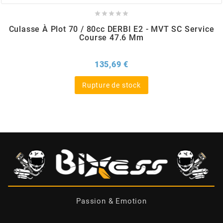





BERING
Culasse À Plot 70 / 80cc DERBI E2 - MVT SC Service
Course 47.6 Mm
BETA MOTOS
Prix
135,69 €
BETA RACING
Rupture de stock
BIDALOT
BIHR
BIXESS
BOUCHET ENGINEERING
Passion & Emotion