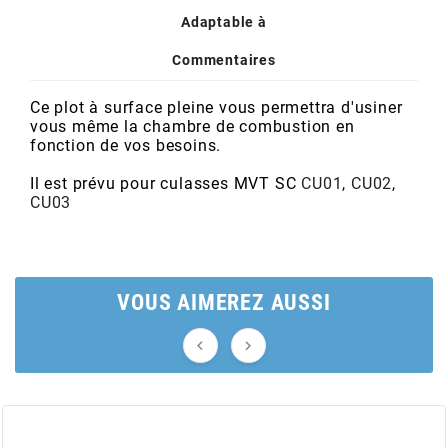
POSTE DE PILOTAGE
DERBI E3 ALL DAY
Adaptable à
ARCHIVE
Commentaires
AREXONS
Ce plot à surface pleine vous permettra d'usiner
vous même la chambre de combustion en
fonction de vos besoins.
ARIETE
Il est prévu pour culasses MVT SC
CU01
,
CU02
,
CU03
ARMLOCK
ARTEIN
VOUS AIMEREZ AUSSI
ARTEK


ATHENA