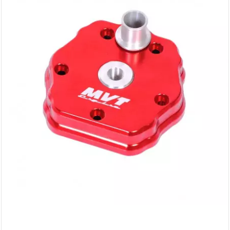
AUVRAY
AVOC
AXWIN
b
BANDO
BARIKIT
BCD
BELGOM