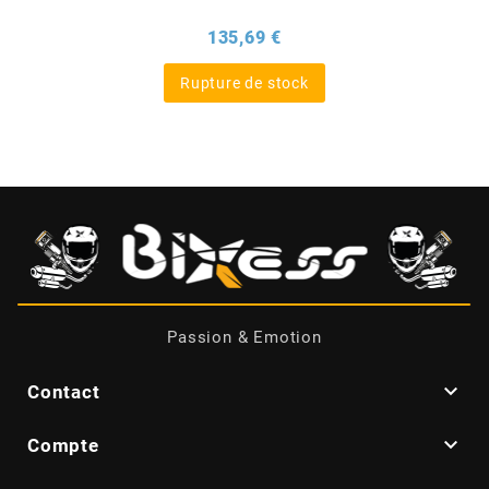
Prix
135,69 €
BERING
Rupture de stock
BETA MOTOS
BETA RACING
BIDALOT
BIHR
Passion & Emotion
BIXESS

Contact
BOUCHET ENGINEERING

Compte