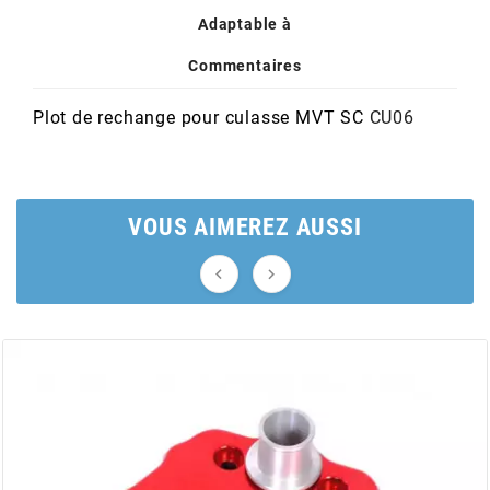
POSTE DE PILOTAGE
DERBI E3 ALL DAY
Adaptable à
ARCHIVE
Commentaires
AREXONS
Plot de rechange pour culasse MVT SC
CU06
ARIETE
VOUS AIMEREZ AUSSI
ARMLOCK


ARTEIN
ARTEK
ATHENA