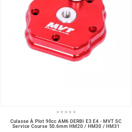
AUVRAY
AVOC
AXWIN
b
BANDO
BARIKIT
BCD





Culasse À Plot 90cc AM6 DERBI E3 E4 - MVT SC
Service Course 50.6mm HM20 / HM30 / HM31
BELGOM