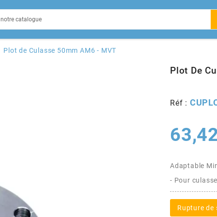
EIN
Plot de Culasse 50mm AM6 - MVT
Plot De C
CUPL
Réf :
X
63,42
Adaptable Min
- Pour culas
Rupture de 