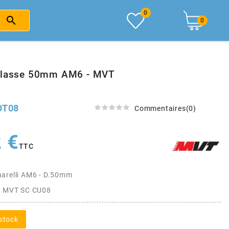
0

0
ulasse 50mm AM6 - MVT
OT08





Commentaires(0)
 €
TTC
arelli AM6 - D.50mm
se MVT SC CU08
stock