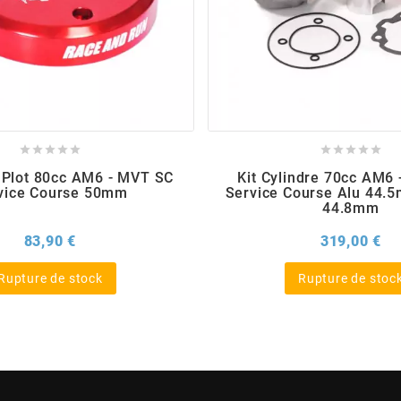










 Plot 80cc AM6 - MVT SC
Kit Cylindre 70cc AM6
vice Course 50mm
Service Course Alu 44.
44.8mm
Prix
Pri
83,90 €
319,00 €
Rupture de stock
Rupture de stoc