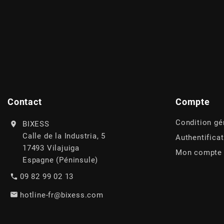
AUVRAY
AVOC
AXWIN
b
Contact
Compte
Condition gé
BIXESS
BANDO
Calle de la Industria, 5
Authentifica
17493 Vilajuiga
Mon compte
BARIKIT
Espagne (Péninsule)
09 82 99 02 13
BCD
hotline-fr@bixess.com
BELGOM