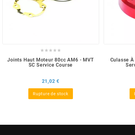
POSTE DE PILOTAGE
DERBI E3 ALL DAY
ARCHIVE
AREXONS
ARIETE





Joints Haut Moteur 80cc AM6 - MVT
Culasse À
ARMLOCK
SC Service Course
Ser
Prix
21,02 €
ARTEIN
Rupture de stock
ARTEK
ATHENA