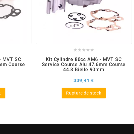





 - MVT SC
Kit Cylindre 80cc AM6 - MVT SC
5mm Course
Service Course Alu 47.6mm Course
44.8 Bielle 90mm
x
Prix
339,41 €
k
Rupture de stock