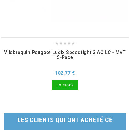
BERING
BETA MOTOS





BETA RACING
Vilebrequin Peugeot Ludix Speedfight 3 AC LC - MVT
S-Race
BIDALOT
Prix
102,77 €
BIHR
En stock
BIXESS
BOUCHET ENGINEERING
LES CLIENTS QUI ONT ACHETÉ CE