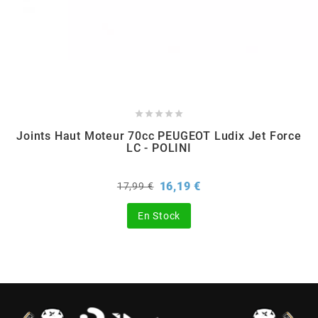
CHARVIN
CHOK





CIF
Joints Haut Moteur 70cc PEUGEOT Ludix Jet Force
LC - POLINI
CL BRAKES
Prix
Prix
16,19 €
17,99 €
de
CONTI
base
En Stock
COOCASE
CST TIRES