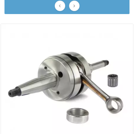
AUVRAY


AVOC
AXWIN
b
BANDO
BARIKIT
BCD
BELGOM