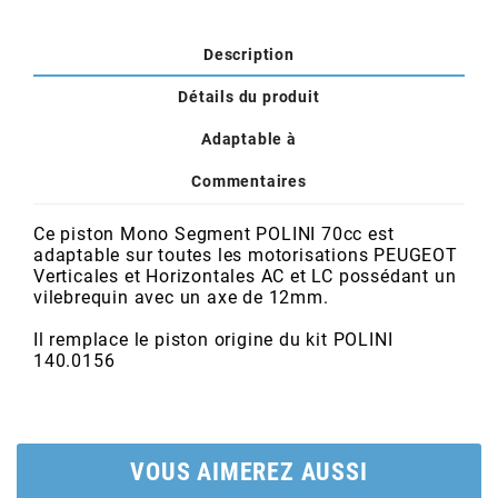
POSTE DE PILOTAGE
DERBI E3 ALL DAY
ARCHIVE
Description
Détails du produit
AREXONS
Adaptable à
ARIETE
Commentaires
Ce piston Mono Segment POLINI 70cc est
ARMLOCK
adaptable sur toutes les motorisations PEUGEOT
Verticales et Horizontales AC et LC possédant un
vilebrequin avec un axe de 12mm.
ARTEIN
Il remplace le piston origine du kit POLINI
140.0156
ARTEK
ATHENA
VOUS AIMEREZ AUSSI