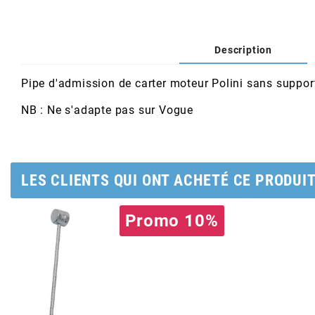
AFAM
CABLERIE
CHASSIS
VARIATION
CHASSIS
AGP
Description
STICKERS
FREINAGE
EMBRAYAGE
FREINAGE
AIRSAL
Pipe d'admission de carter moteur Polini sans suppor
BON PLAN
CABLERIE
TRANSMISSION
ECLAIRAGE
NB : Ne s'adapte pas sur Vogue
AJP
MOTEUR SOLEX
ELECTRICITE
REFROIDISSEMENT
ELECTRICITE
ALGI
LES CLIENTS QUI ONT ACHETÉ CE PRODUI
PARTIE CYCLE SOLEX
RESERVOIR
CABLERIE
ALLPRO
Promo 10%
DEMARRAGE
CARROSSERIE
ALT-1
CARTER
AM6 ALL DAY
APRILIA