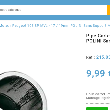
EIN
 Moteur Peugeot 103 SP MVL - 17 / 19mm POLINI Sans Support 
Pipe Cart
POLINI Sa
X
215.0
Réf :
9,99 
Pour carter P
Montage Rigide