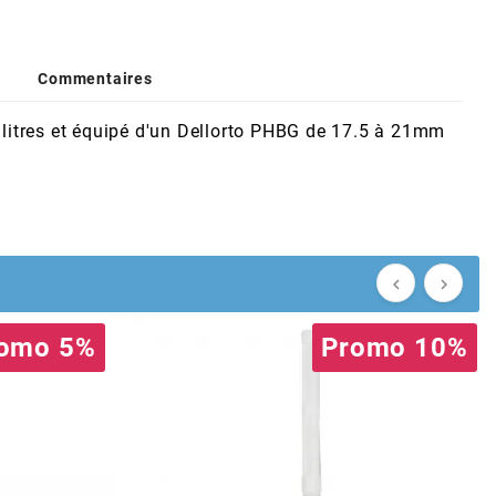
Commentaires
 litres et équipé d'un Dellorto PHBG de 17.5 à 21mm


omo 5%
Promo 10%