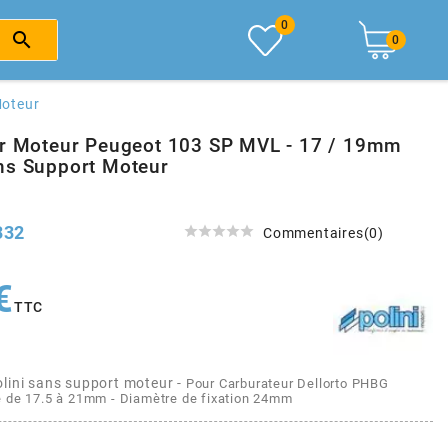
0

0
Moteur
er Moteur Peugeot 103 SP MVL - 17 / 19mm
ns Support Moteur
332





Commentaires(0)
€
TTC
olini sans support moteur -
Pour Carburateur Dellorto PHBG
 de 17.5 à 21mm - Diamètre de fixation 24mm