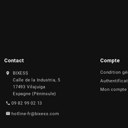
AUVRAY
AVOC
AXWIN
b
Contact
Compte
BANDO
Condition gé
BIXESS
Calle de la Industria, 5
Authentifica
17493 Vilajuiga
BARIKIT
Mon compte
Espagne (Péninsule)
09 82 99 02 13
BCD
hotline-fr@bixess.com
BELGOM