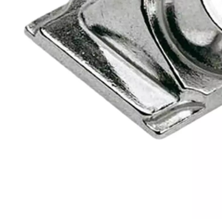
ADMISSION
AXE ET CLIP
ADMISSION
POUMON D'ADMISSION
CONDENSATEUR
PIÈCE EMBRAYAGE
POIGNÉE DE GUIDON
KICK
GAINE
OPTIQUE
PNEU
DISQUE FREIN AVANT
TRANSMISSION FREIN
RÉGULATEUR
VISSERIE
KIT CARROSSERIE
AXE DE PISTON
CLAPET
CLAVETTE
RESSORT DE CORRECTEUR
RETROVISEUR
AXE
FILTRE À AIR
ALLUMAGE
PLATINE
POIGNÉE DE GAZ
PNEU
NEONS
RÉGULATEUR DE TENSION
CÂBLE DE FREIN
SABOT MOTEUR
ECRANS
TOP CASE
FIXATION
STICKERS
LIQUIDE DE REFROIDISSEMENT
2
ECHAPPEMENT
JOINT
GICLEUR
ALLUMAGE
BOBINE - CDI
RESSORT MOTEUR
PNEU
PIÈCES DE CÂBLERIE
ECLAIRAGE À TRIER
SELLE
DISQUE FREIN ARRIÈRE
TRANSMISSION STARTER
FUSIBLE
CARROSSERIE
MARCHE PIEDS
CLIP DE PISTON
PIÈCES DE CARBURATEUR
PLATINE ALLUMAGE
COURROIE
GUIDON
CLIP
POUMON D'ADMISSION
OUTILLAGE ALLUMAGE
EMBRAYAGE
POIGNÉE DE GUIDON
REPOSE PIED
ECLAIRAGE DÉCORATIF
KLAXON / AVERTISSEUR
TRANSMISSION GAZ
PLAQUES FRONTALES
VISIÈRES
GRAISSE - NETTOYAGE
2FAST
POSTE DE PILOTAGE
CAGE À AIGUILLES
BOUGIE
VARIATION
OUTILLAGE VARIATION
SELLE
TRANSMISSION COMPLÈTE
FEU ARRIÈRE
CÂBLE DE COMPTEUR
BATTERIE
PROTEGE JAMBES
MOTEUR
CULASSE
GICLEUR
OUTILLAGE ALLUMAGE
PIÈCES VARIATEUR
POTENCE
CAGE À AIGUILLES
TRANSMISSION
PONTET DE GUIDON
RÉSERVOIR
GAINE
STICKERS - MÉCABOÎTE
ACCESSOIRES DE CASQUE
4
CHASSIS
CACHE ALLUMAGE
TRANSMISSION
SILENT BLOC
AVERTISSEUR / KLAXON
SABOT MOTEUR
HAUT MOTEUR
JOINTS, POCHETTE DE JOINTS
OUTILLAGE VARIATEUR
LEVIERS
CULASSE
REFROIDISSEMENT
PROTÉGE MAINS
SELLE
TRANSMISSION EMBRAYAGE
CASQUE ENFANT
4 STROKE PARTS
RESERVOIR
OUTILLAGE ALLUMAGE
REFROIDISSEMENT
SUPPORT MOTEUR
DÉCORATION
CAGE À AIGUILLES
ECHAPPEMENT
POIGNÉE DE GAZ
ACCESSOIRES DE CULASSE
RESERVOIR
RÉTROVISEUR
a
ECLAIRAGE
RESERVOIR
SUSPENSION
SUPPORT DE PLAQUE
GOUJON
VILEBREQUIN
CARTER
ADAPTABLE
FREINAGE
PEDALIER
STICKER - CYCLO
ADMISSION
DÉMARRAGE
ADX
ROUE
POSTE DE PILOTAGE
ALLUMAGE
POSTE DE PILOTAGE