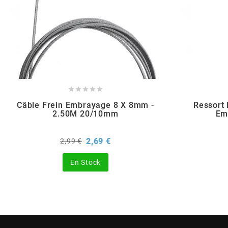
POSTE DE PILOTAGE
DERBI E3 ALL DAY
ARCHIVE
AREXONS
ARIETE





Câble Frein Embrayage 8 X 8mm -
Ressort 
ARMLOCK
2.50M 20/10mm
Em
ARTEIN
Prix
Prix
2,69 €
2,99 €
de
base
En Stock
ARTEK
ATHENA