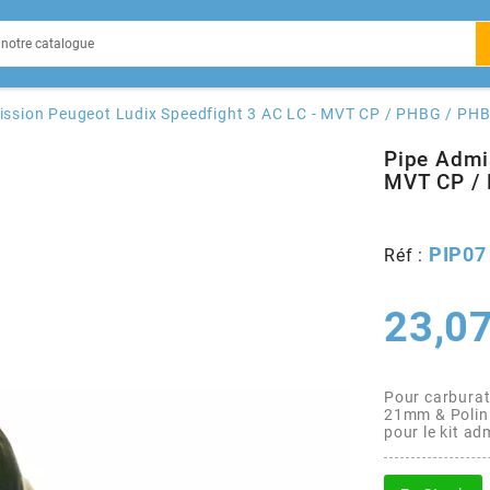
EIN
ission Peugeot Ludix Speedfight 3 AC LC - MVT CP / PHBG / PH
Pipe Admi
MVT CP /
X
PIP07
Réf :
23,07
Pour carbura
21mm & Polini
pour le kit a