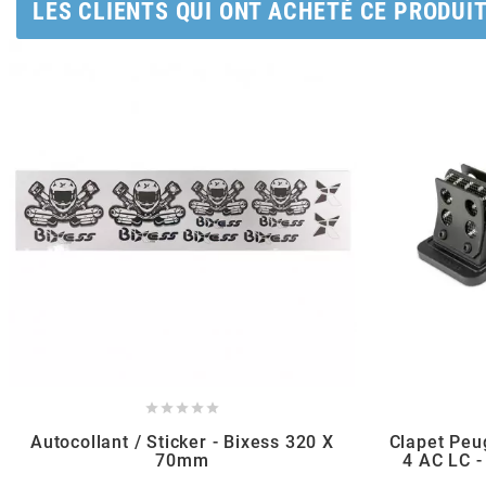
AUVRAY
LES CLIENTS QUI ONT ACHETÉ CE PRODUI
AVOC
AXWIN
b
BANDO
BARIKIT
BCD





Autocollant / Sticker - Bixess 320 X
Clapet Peu
70mm
4 AC LC -
BELGOM