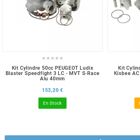
POSTE DE PILOTAGE
DERBI E3 ALL DAY
ARCHIVE
AREXONS
ARIETE





ARMLOCK
Kit Cylindre 50cc PEUGEOT Ludix
Kit Cyli
Blaster Speedfight 3 LC - MVT S-Race
Kisbee AC
Alu 40mm
ARTEIN
Prix
153,20 €
ARTEK
En Stock
ATHENA