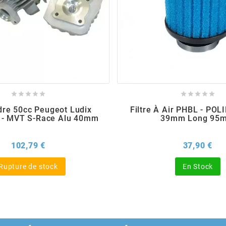










ndre 50cc Peugeot Ludix
Filtre À Air PHBL - POLI
 - MVT S-Race Alu 40mm
39mm Long 95
Prix
Pri
102,79 €
37,90 €
Rupture de stock
En Stock