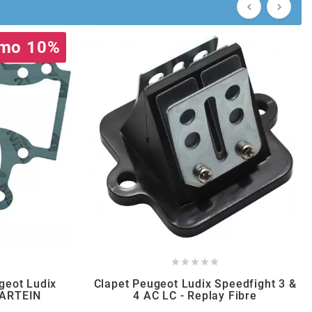


mo 10%





geot Ludix
Clapet Peugeot Ludix Speedfight 3 &
 ARTEIN
4 AC LC - Replay Fibre