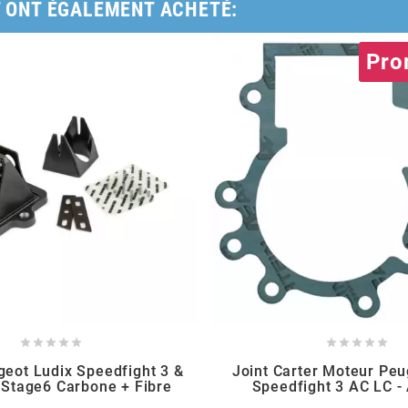
T ONT ÉGALEMENT ACHETÉ:
Pro










geot Ludix Speedfight 3 &
Joint Carter Moteur Peu
 Stage6 Carbone + Fibre
Speedfight 3 AC LC -