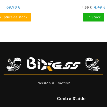
Prix
Prix
P
69,90 €
4,49 €
4,99 €
de
base
Rupture de stock
En Stock
Passion & Emotion
Centre D'aide