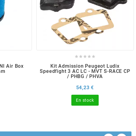





NI Air Box
Kit Admission Peugeot Ludix
mm
Speedfight 3 AC LC - MVT S-RACE CP
/ PHBG / PHVA
x
Prix
54,23 €
En stock