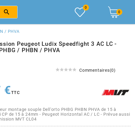
0

0
BN / PHVA
ssion Peugeot Ludix Speedfight 3 AC LC -
 PHBG / PHBN / PHVA





Commentaires(0)
 €
TTC
teur montage souple Dell'orto PHBG PHBN PHVA de 15 à
 CP de 15 à 24mm - Peugeot Horizontal AC / LC - Prévue aussi
dmission MVT CL04