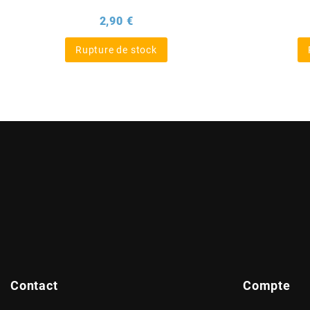
Prix
2,90 €
BERING
Rupture de stock
BETA MOTOS
BETA RACING
BIDALOT
BIHR
BIXESS
BOUCHET ENGINEERING
Contact
Compte