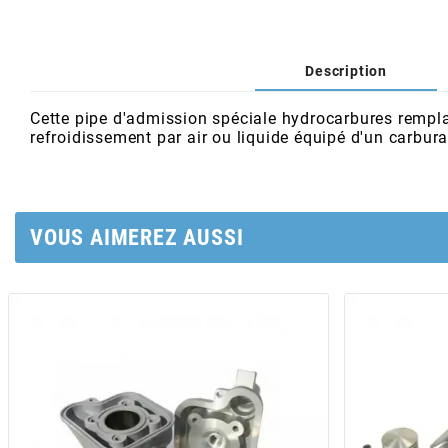
AFAM
CABLERIE
CHASSIS
VARIATION
CHASSIS
AGP
Description
STICKERS
FREINAGE
EMBRAYAGE
FREINAGE
AIRSAL
Cette pipe d'admission spéciale hydrocarbures rempl
refroidissement par air ou liquide équipé d'un carb
BON PLAN
CABLERIE
TRANSMISSION
ECLAIRAGE
AJP
MOTEUR SOLEX
ELECTRICITE
REFROIDISSEMENT
ELECTRICITE
VOUS AIMEREZ AUSSI
ALGI
PARTIE CYCLE SOLEX
RESERVOIR
CABLERIE
ALLPRO
DEMARRAGE
CARROSSERIE
ALT-1
CARTER
AM6 ALL DAY
APRILIA