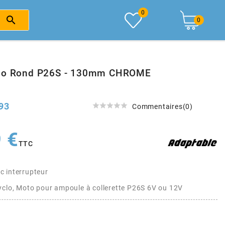
0

0
clo Rond P26S - 130mm CHROME
93





Commentaires(0)
 €
TTC
c interrupteur
yclo, Moto pour ampoule à collerette P26S 6V ou 12V