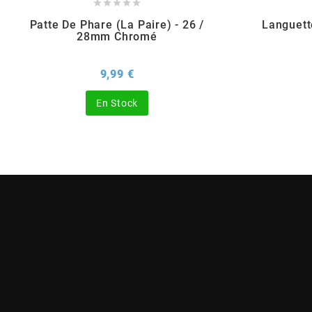





Patte De Phare (la Paire) - 26 /
Languett
BERING
28mm Chromé
BETA MOTOS
Prix
9,99 €
En Stock
BETA RACING
BIDALOT
BIHR
BIXESS
BOUCHET ENGINEERING