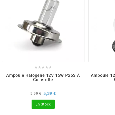
POSTE DE PILOTAGE
DERBI E3 ALL DAY
ARCHIVE
AREXONS
ARIETE
ARMLOCK





ARTEIN
Ampoule Halogène 12V 15W P26S À
Ampoule 12
Collerette
ARTEK
Prix
Prix
5,39 €
5,99 €
de
ATHENA
base
En Stock