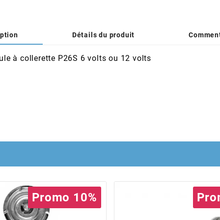
ption
Détails du produit
Comment
e à collerette P26S 6 volts ou 12 volts
Promo 10%
Pro