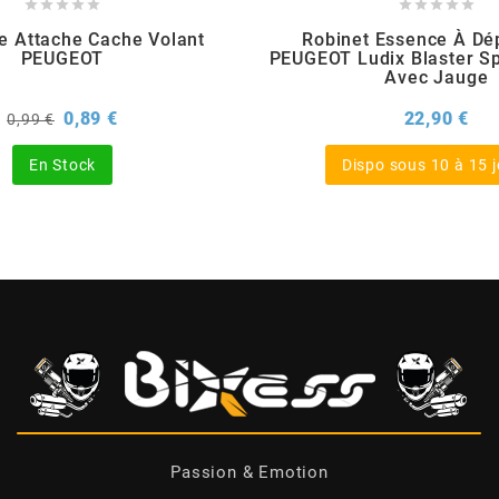










e Attache Cache Volant
Robinet Essence À Dé
PEUGEOT
PEUGEOT Ludix Blaster Sp
Avec Jauge
Prix
Prix
Pri
0,89 €
22,90 €
0,99 €
de
base
En Stock
Dispo sous 10 à 15 
Passion & Emotion