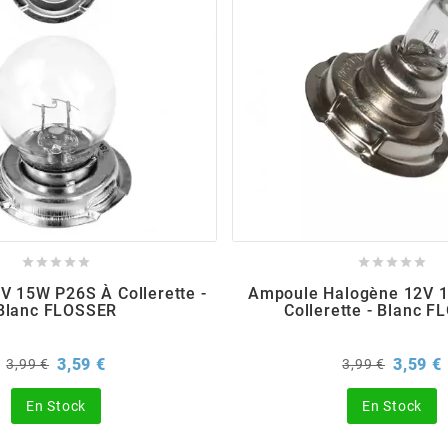










V 15W P26S À Collerette -
Ampoule Halogène 12V 
Blanc FLOSSER
Collerette - Blanc 
Prix
Prix
Prix
P
3,59 €
3,59 €
3,99 €
3,99 €
de
de
base
base
En Stock
En Stock