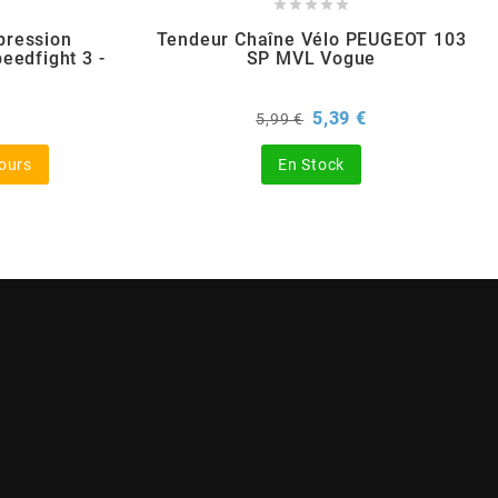





pression
Tendeur Chaîne Vélo PEUGEOT 103
eedfight 3 -
SP MVL Vogue
x
Prix
Prix
5,39 €
5,99 €
de
base
jours
En Stock