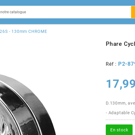
EIN
 P26S - 130mm CHROME
Phare Cy
P2-87
Réf :
X
17,99
D.130mm, ave
- Adaptable C
En stock