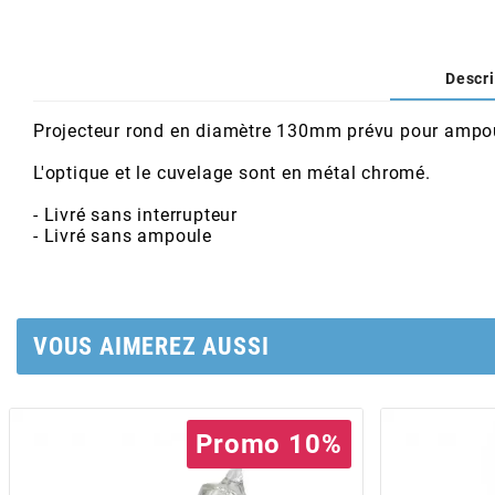
AFAM
CABLERIE
CHASSIS
VARIATION
CHASSIS
AGP
Descri
STICKERS
FREINAGE
EMBRAYAGE
FREINAGE
AIRSAL
Projecteur rond en diamètre 130mm prévu pour ampoul
BON PLAN
CABLERIE
TRANSMISSION
ECLAIRAGE
L'optique et le cuvelage sont en métal chromé.
AJP
- Livré sans interrupteur
- Livré sans ampoule
MOTEUR SOLEX
ELECTRICITE
REFROIDISSEMENT
ELECTRICITE
ALGI
PARTIE CYCLE SOLEX
RESERVOIR
CABLERIE
ALLPRO
VOUS AIMEREZ AUSSI
DEMARRAGE
CARROSSERIE
ALT-1
CARTER
AM6 ALL DAY
Promo 10%
APRILIA