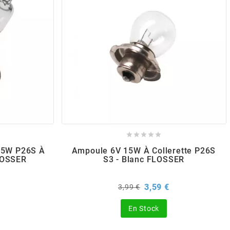





15W P26S À
Ampoule 6V 15W À Collerette P26S
FLOSSER
S3 - Blanc FLOSSER
rix
Prix
Prix
3,59 €
3,99 €
de
base
En Stock