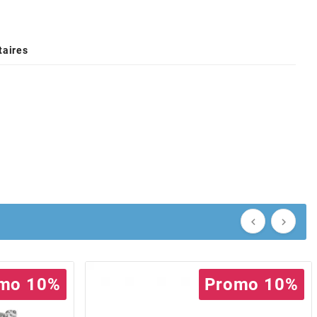
aires


mo 10%
Promo 10%