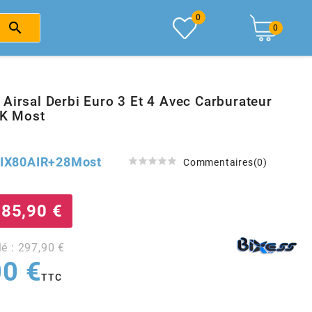
0

0
Airsal Derbi Euro 3 Et 4 Avec Carburateur
K Most
IX80AIR+28Most





Commentaires(0)
85,90 €
lé : 297,90 €
00 €
TTC