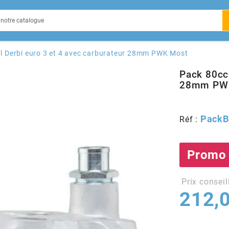
EIN
al Derbi euro 3 et 4 avec carburateur 28mm PWK Most
Pack 80cc 
28mm PW
X
PackB
Réf :
Promo 
Prix conseil
212,