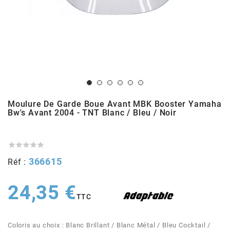
ADMISSION
ADMISSION
VISSERIE
ALLUMAGE
STICKERS
2
ECHAPPEMENT
ALLUMAGE
CARROSSERIE
EMBRAYAGE
2FAST
POSTE DE PILOTAGE
VARIATION
MOTEUR
TRANSMISSION
4
CHASSIS
TRANSMISSION
HAUT MOTEUR
REFROIDISSEMENT
4 STROKE PARTS
Moulure De Garde Boue Avant MBK Booster Yamaha
Bw's Avant 2004 - TNT Blanc / Bleu / Noir
RESERVOIR
REFROIDISSEMENT
ECHAPPEMENT
RESERVOIR
a





ECLAIRAGE
RESERVOIR
VILEBREQUIN
CARTER
366615
Réf :
ADAPTABLE
24,35 €
FREINAGE
PEDALIER
ADMISSION
DÉMARRAGE
TTC
ADX
ROUE
POSTE DE PILOTAGE
ALLUMAGE
POSTE DE PILOTAGE
Coloris au choix : Blanc Brillant / Blanc Métal / Bleu Cocktail /