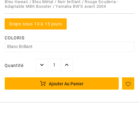
AFAM
Bleu Hawaii / Bleu Métal / Noir brillant / Rouge Scuderia -
Adaptable MBK Booster / Yamaha BW'S avant 2004
CABLERIE
CHASSIS
VARIATION
CHASSIS
AGP
Dispo sous 10 à 15 jours
STICKERS
FREINAGE
EMBRAYAGE
FREINAGE
AIRSAL
COLORIS
BON PLAN
CABLERIE
TRANSMISSION
ECLAIRAGE
AJP
Quantité
MOTEUR SOLEX
ELECTRICITE
REFROIDISSEMENT
ELECTRICITE
ALGI
Ajouter Au Panier
PARTIE CYCLE SOLEX
RESERVOIR
CABLERIE
ALLPRO
DEMARRAGE
CARROSSERIE
ALT-1
CARTER
AM6 ALL DAY
APRILIA