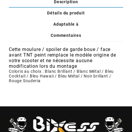
POSTE DE PILOTAGE
DERBI E3 ALL DAY
Description
ARCHIVE
Détails du produit
Adaptable à
AREXONS
Commentaires
ARIETE
Cette moulure / spoiler de garde boue / face
avant TNT peint remplace le modèle origine de
votre scooter et ne nécessite aucune
ARMLOCK
modification lors du montage
Coloris au choix : Blanc Brillant / Blanc Métal / Bleu
Cocktail / Bleu Hawaii / Bleu Métal / Noir brillant /
ARTEIN
Rouge Scuderia
ARTEK
ATHENA