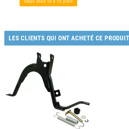
AUVRAY
Dispo sous 10 à 15 jours
AVOC
AXWIN
LES CLIENTS QUI ONT ACHETÉ CE PRODUI
b
BANDO
BARIKIT
BCD
BELGOM