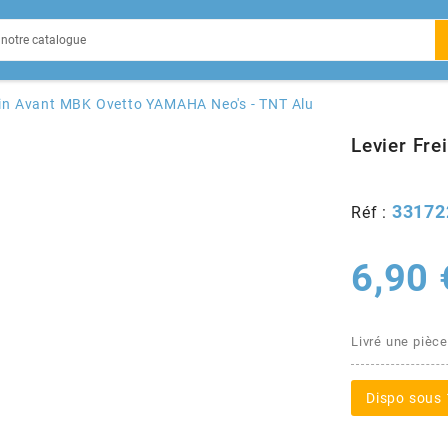
EIN
ein Avant MBK Ovetto YAMAHA Neo's - TNT Alu
Levier Fr
33172
Réf :
X
6,90 
Livré une pièce
Dispo sous 