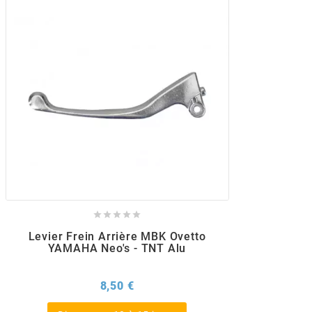
POSTE DE PILOTAGE
DERBI E3 ALL DAY
ARCHIVE
AREXONS
ARIETE
ARMLOCK
ARTEIN





ARTEK
Levier Frein Arrière MBK Ovetto
YAMAHA Neo's - TNT Alu
ATHENA
Prix
8,50 €