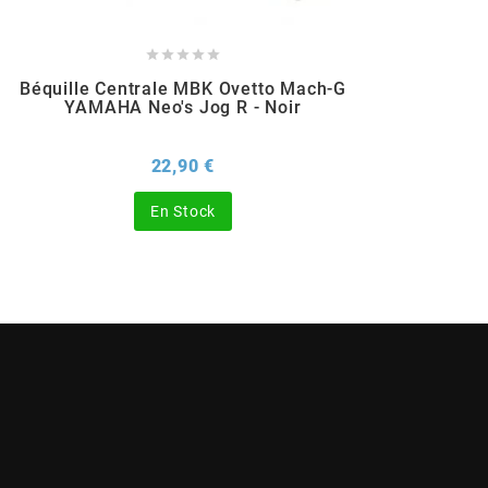
BERING





Béquille Centrale MBK Ovetto Mach-G
YAMAHA Neo's Jog R - Noir
BETA MOTOS
Prix
22,90 €
BETA RACING
En Stock
BIDALOT
BIHR
BIXESS
BOUCHET ENGINEERING