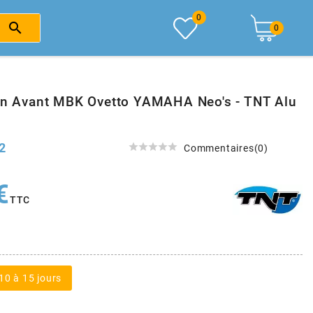
0

0
ein Avant MBK Ovetto YAMAHA Neo's - TNT Alu
2





Commentaires(0)
€
TTC
10 à 15 jours