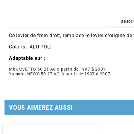
AFAM
CABLERIE
CHASSIS
VARIATION
CHASSIS
AGP
Descri
STICKERS
FREINAGE
EMBRAYAGE
FREINAGE
AIRSAL
Ce levier de frein droit, remplace le levier d'origine
BON PLAN
CABLERIE
TRANSMISSION
ECLAIRAGE
Coloris : ALU POLI
AJP
Adaptable sur :
MOTEUR SOLEX
ELECTRICITE
REFROIDISSEMENT
ELECTRICITE
Mbk OVETTO 50 2T AC à partir de 1997 à 2007
ALGI
Yamaha NEO'S 50 2T AC à partir de 1997 à 2007
PARTIE CYCLE SOLEX
RESERVOIR
CABLERIE
ALLPRO
DEMARRAGE
CARROSSERIE
VOUS AIMEREZ AUSSI
ALT-1
CARTER
AM6 ALL DAY
APRILIA