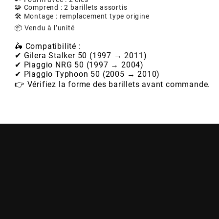
POSTE DE PILOTAGE
DERBI E3 ALL DAY
🧩 Comprend : 2 barillets assortis
ARCHIVE
🛠️ Montage : remplacement type origine
📦 Vendu à l’unité
AREXONS
🛵 Compatibilité :
✔ Gilera Stalker 50 (1997 → 2011)
✔ Piaggio NRG 50 (1997 → 2004)
ARIETE
✔ Piaggio Typhoon 50 (2005 → 2010)
👉 Vérifiez la forme des barillets avant commande.
ARMLOCK
ARTEIN
ARTEK
ATHENA