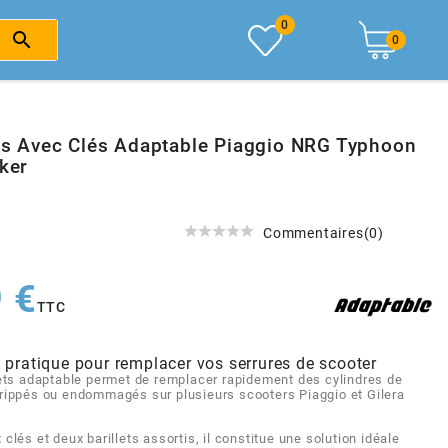
0

0
ets Avec Clés Adaptable Piaggio NRG Typhoon
lker





Commentaires(0)
 €
TTC
 pratique pour remplacer vos serrures de scooter
llets adaptable permet de remplacer rapidement des cylindres de
grippés ou endommagés sur plusieurs scooters Piaggio et Gilera
 clés et deux barillets assortis, il constitue une solution idéale