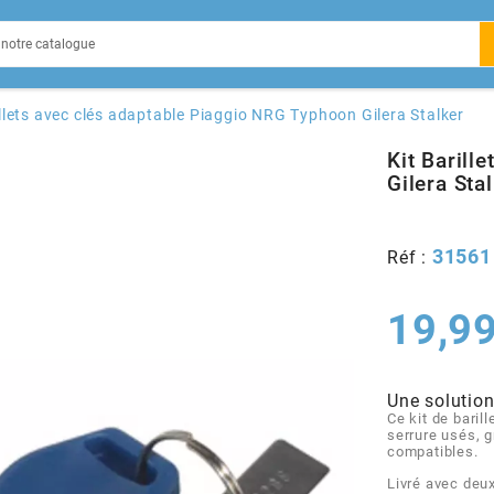
EIN
illets avec clés adaptable Piaggio NRG Typhoon Gilera Stalker
Kit Barill
Gilera Sta
X
31561
Réf :
19,99
Une solution
Ce kit de bari
serrure usés, 
compatibles.
Livré avec deux