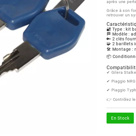
après une perte
Grâce à son fo
retrouver un sy
Caractéristi
🔐 Type : kit b
🏁 Modèle : a
🔑 2 clés four
🧩 2 barillets 
🛠️ Montage :
📦 Conditionn
Compatibilit
✔ Gilera Stalk
✔ Piaggio NRG
✔ Piaggio Typ
👉 Contrôlez l
En Stock