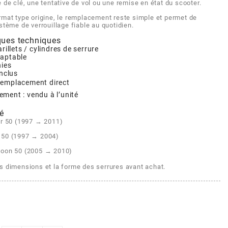
 de clé, une tentative de vol ou une remise en état du scooter.
rmat type origine, le remplacement reste simple et permet de
stème de verrouillage fiable au quotidien.
ques techniques
arillets / cylindres de serrure
daptable
nies
inclus
 remplacement direct
ement : vendu à l’unité
é
er 50 (1997 → 2011)
 50 (1997 → 2004)
hoon 50 (2005 → 2010)
es dimensions et la forme des serrures avant achat.