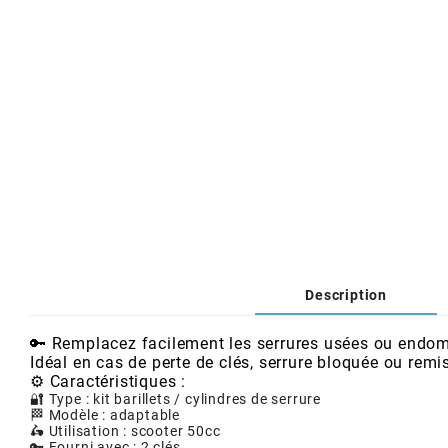
AFAM
CABLERIE
CHASSIS
VARIATION
CHASSIS
AGP
STICKERS
FREINAGE
EMBRAYAGE
FREINAGE
AIRSAL
BON PLAN
CABLERIE
TRANSMISSION
ECLAIRAGE
AJP
MOTEUR SOLEX
ELECTRICITE
REFROIDISSEMENT
ELECTRICITE
ALGI
PARTIE CYCLE SOLEX
RESERVOIR
CABLERIE
Description
ALLPRO
DEMARRAGE
CARROSSERIE
🔑 Remplacez facilement les serrures usées ou endomm
ALT-1
Idéal en cas de perte de clés, serrure bloquée ou remi
⚙️ Caractéristiques :
CARTER
AM6 ALL DAY
🔐 Type : kit barillets / cylindres de serrure
🏁 Modèle : adaptable
APRILIA
🛵 Utilisation : scooter 50cc
🔑 Fourni avec : 2 clés