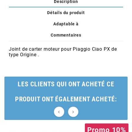
POSTE DE PILOTAGE
DERBI E3 ALL DAY
Description
ARCHIVE
Détails du produit
Adaptable à
AREXONS
Commentaires
ARIETE
Joint de carter moteur pour Piaggio Ciao PX de
type Origine .
ARMLOCK
ARTEIN
LES CLIENTS QUI ONT ACHETÉ CE
ARTEK
PRODUIT ONT ÉGALEMENT ACHETÉ:


ATHENA
Promo 10%