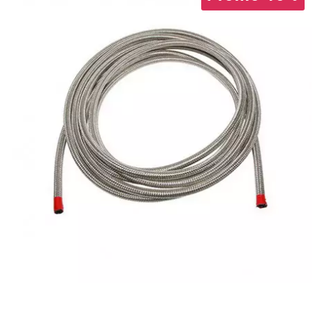
AUVRAY
AVOC
AXWIN
b
BANDO
BARIKIT
BCD
BELGOM