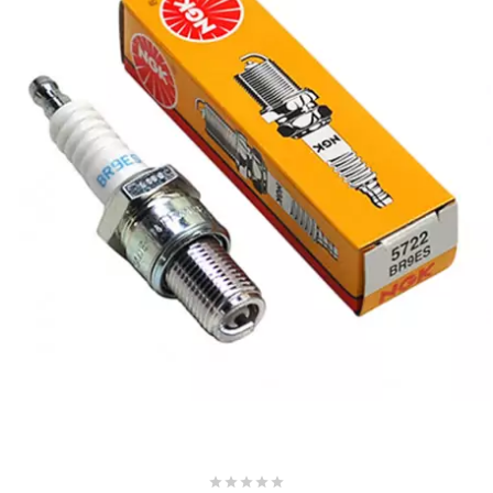
AUVRAY
AVOC
AXWIN
b
BANDO
BARIKIT
BCD
BELGOM




