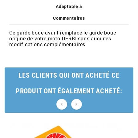
POSTE DE PILOTAGE
DERBI E3 ALL DAY
Adaptable à
ARCHIVE
Commentaires
AREXONS
Ce garde boue avant remplace le garde boue
origine de votre moto DERBI sans aucunes
modifications complémentaires
ARIETE
ARMLOCK
LES CLIENTS QUI ONT ACHETÉ CE
ARTEIN
PRODUIT ONT ÉGALEMENT ACHETÉ:
ARTEK


ATHENA