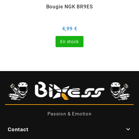
Bougie NGK BR9ES
BERING
Prix
4,99 €
BETA MOTOS
En stock
BETA RACING
BIDALOT
BIHR
BIXESS
Passion & Emotion
BOUCHET ENGINEERING

Contact