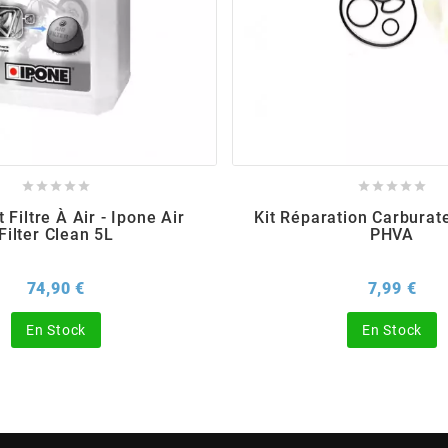










 Filtre À Air - Ipone Air
Kit Réparation Carburat
Filter Clean 5L
PHVA
Prix
Prix
74,90 €
7,99 €
En Stock
En Stock