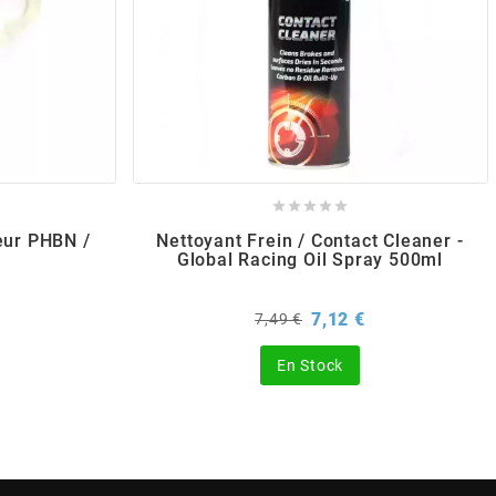





eur PHBN /
Nettoyant Frein / Contact Cleaner -
Global Racing Oil Spray 500ml
Prix
Prix
7,12 €
7,49 €
de
base
En Stock