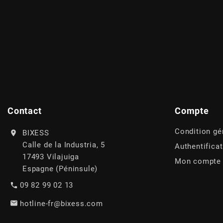
AUVRAY
AVOC
AXWIN
b
Contact
Compte
BANDO
Condition gé
BIXESS
Calle de la Industria, 5
Authentifica
BARIKIT
17493 Vilajuiga
Mon compte
Espagne (Péninsule)
BCD
09 82 99 02 13
hotline-fr@bixess.com
BELGOM