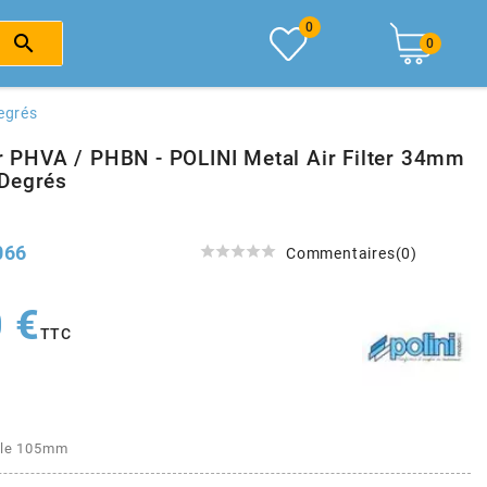
0

0
egrés
ir PHVA / PHBN - POLINI Metal Air Filter 34mm
Degrés
066





Commentaires(0)
 €
TTC
tale 105mm