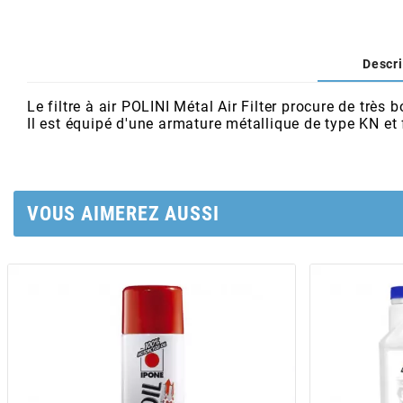
AFAM
CABLERIE
CHASSIS
VARIATION
CHASSIS
AGP
Descri
STICKERS
FREINAGE
EMBRAYAGE
FREINAGE
AIRSAL
Le filtre à air POLINI Métal Air Filter procure de trè
Il est équipé d'une armature métallique de type KN et f
BON PLAN
CABLERIE
TRANSMISSION
ECLAIRAGE
AJP
MOTEUR SOLEX
ELECTRICITE
REFROIDISSEMENT
ELECTRICITE
VOUS AIMEREZ AUSSI
ALGI
PARTIE CYCLE SOLEX
RESERVOIR
CABLERIE
ALLPRO
DEMARRAGE
CARROSSERIE
ALT-1
CARTER
AM6 ALL DAY
APRILIA