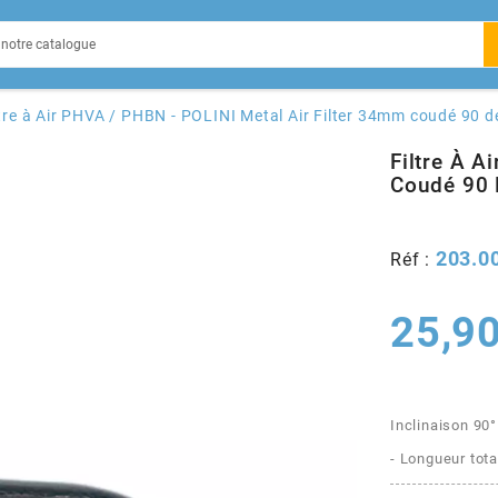
EIN
ltre à Air PHVA / PHBN - POLINI Metal Air Filter 34mm coudé 90 d
Filtre À A
Coudé 90 
X
203.0
Réf :
25,90
Inclinaison 90°
- Longueur to