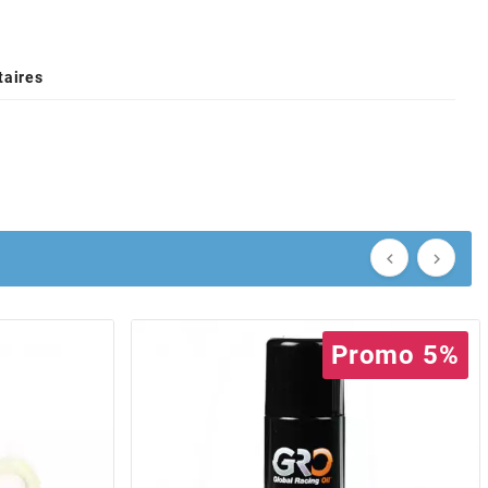
aires


Promo 5%