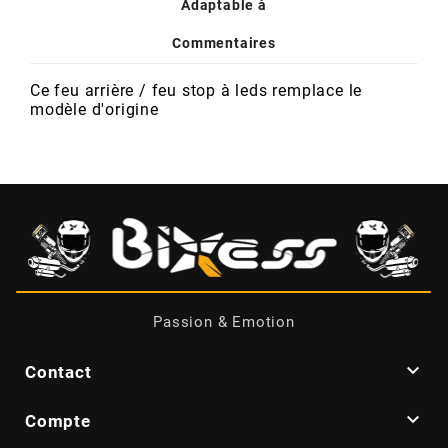
POSTE DE PILOTAGE
DERBI E3 ALL DAY
Adaptable à
ARCHIVE
Commentaires
Ce feu arrière / feu stop à leds remplace le
AREXONS
modèle d'origine
ARIETE
ARMLOCK
ARTEIN
Passion & Emotion
ARTEK

Contact
ATHENA

Compte