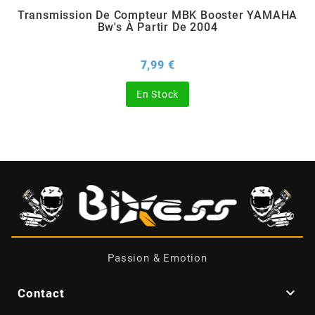
Transmission De Compteur MBK Booster YAMAHA
Bw's À Partir De 2004
BERING
Prix
7,99 €
BETA MOTOS
En Stock
BETA RACING
BIDALOT
BIHR
BIXESS
Passion & Emotion
BOUCHET ENGINEERING

Contact