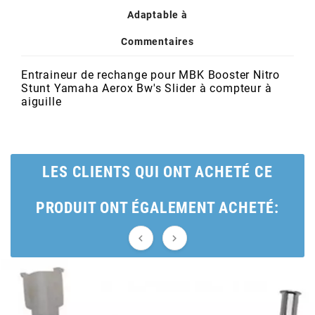
POSTE DE PILOTAGE
DERBI E3 ALL DAY
Adaptable à
ARCHIVE
Commentaires
AREXONS
Entraineur de rechange pour MBK Booster Nitro
Stunt Yamaha Aerox Bw's Slider à compteur à
aiguille
ARIETE
ARMLOCK
LES CLIENTS QUI ONT ACHETÉ CE
ARTEIN
PRODUIT ONT ÉGALEMENT ACHETÉ:
ARTEK


ATHENA