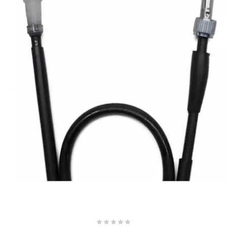
AUVRAY
AVOC
AXWIN
b
BANDO
BARIKIT
BCD
BELGOM




