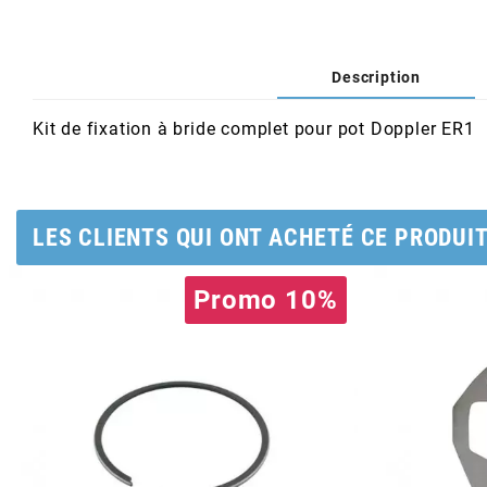
AFAM
CABLERIE
CHASSIS
VARIATION
CHASSIS
AGP
Description
STICKERS
FREINAGE
EMBRAYAGE
FREINAGE
AIRSAL
Kit de fixation à bride complet pour pot Doppler ER1
BON PLAN
CABLERIE
TRANSMISSION
ECLAIRAGE
AJP
MOTEUR SOLEX
ELECTRICITE
REFROIDISSEMENT
ELECTRICITE
LES CLIENTS QUI ONT ACHETÉ CE PRODUI
ALGI
Promo 10%
PARTIE CYCLE SOLEX
RESERVOIR
CABLERIE
ALLPRO
DEMARRAGE
CARROSSERIE
ALT-1
CARTER
AM6 ALL DAY
APRILIA