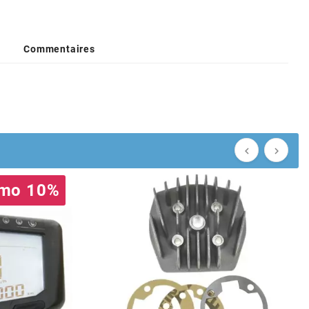
Commentaires


mo 10%