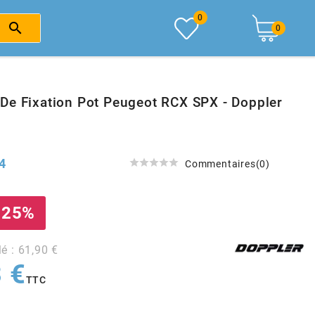
0

0
De Fixation Pot Peugeot RCX SPX - Doppler
4





Commentaires(0)
 25%
lé : 61,90 €
 €
TTC