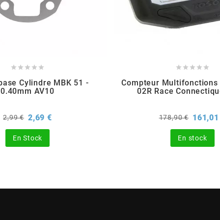










base Cylindre MBK 51 -
Compteur Multifonctions
0.40mm AV10
02R Race Connectiqu
Prix
Prix
Prix
2,69 €
161,01
2,99 €
178,90 €
de
de
base
base
En Stock
En stock