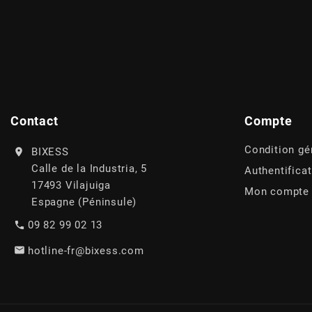
AUVRAY
AVOC
AXWIN
Contact
Compte
b
Condition gé
BIXESS
Calle de la Industria, 5
Authentifica
BANDO
17493 Vilajuiga
Mon compte
Espagne (Péninsule)
BARIKIT
09 82 99 02 13
hotline-fr@bixess.com
BCD
BELGOM