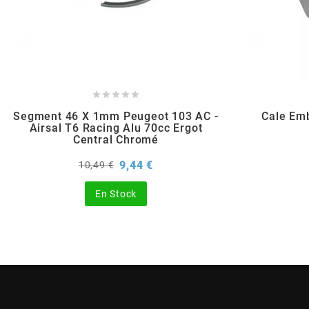
POSTE DE PILOTAGE
DERBI E3 ALL DAY
ARCHIVE
AREXONS





ARIETE
Segment 46 X 1mm Peugeot 103 AC -
Cale Em
Airsal T6 Racing Alu 70cc Ergot
Central Chromé
ARMLOCK
Prix
Prix
9,44 €
10,49 €
de
base
ARTEIN
En Stock
ARTEK
ATHENA