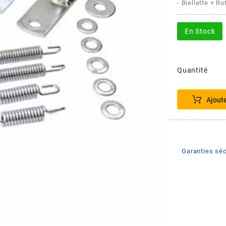
- Biellette + Ro
En Stock
Quantité
Ajout
Garanties séc