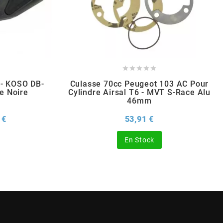





 - KOSO DB-
Culasse 70cc Peugeot 103 AC Pour
e Noire
Cylindre Airsal T6 - MVT S-Race Alu
46mm
Prix
Prix
 €
53,91 €
En Stock