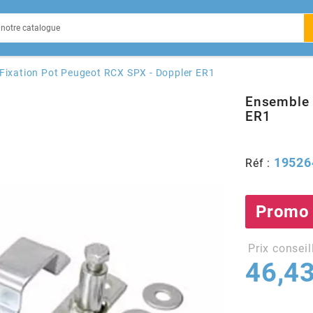
EIN
Fixation Pot Peugeot RCX SPX - Doppler ER1
Ensemble 
ER1
X
19526
Réf :
Promo
Prix conseil
46,43