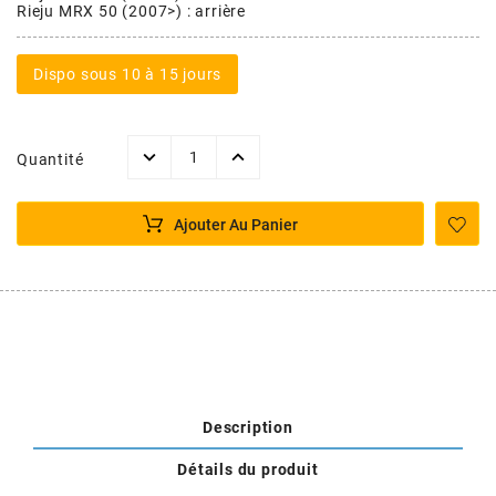
POSTE DE PILOTAGE
DERBI E3 ALL DAY
Rieju MRX 50 (2007>) : arrière
ARCHIVE
Dispo sous 10 à 15 jours
AREXONS
Quantité
ARIETE
Ajouter Au Panier
ARMLOCK
ARTEIN
ARTEK
Description
ATHENA
Détails du produit