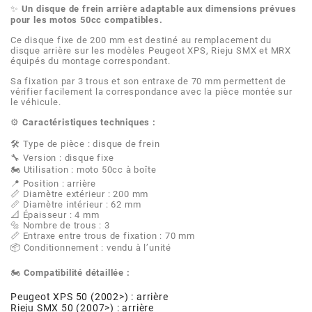
AFAM
✨
Un disque de frein arrière adaptable aux dimensions prévues
pour les motos 50cc compatibles.
CABLERIE
CHASSIS
VARIATION
CHASSIS
AGP
Ce disque fixe de 200 mm est destiné au remplacement du
disque arrière sur les modèles Peugeot XPS, Rieju SMX et MRX
équipés du montage correspondant.
STICKERS
FREINAGE
EMBRAYAGE
FREINAGE
Sa fixation par 3 trous et son entraxe de 70 mm permettent de
AIRSAL
vérifier facilement la correspondance avec la pièce montée sur
le véhicule.
BON PLAN
CABLERIE
TRANSMISSION
ECLAIRAGE
⚙️
Caractéristiques techniques :
AJP
🛠️ Type de pièce : disque de frein
MOTEUR SOLEX
ELECTRICITE
REFROIDISSEMENT
ELECTRICITE
🔧 Version : disque fixe
ALGI
🏍️ Utilisation : moto 50cc à boîte
📍 Position : arrière
PARTIE CYCLE SOLEX
RESERVOIR
CABLERIE
📏 Diamètre extérieur : 200 mm
📏 Diamètre intérieur : 62 mm
ALLPRO
📐 Épaisseur : 4 mm
🔩 Nombre de trous : 3
DEMARRAGE
CARROSSERIE
📏 Entraxe entre trous de fixation : 70 mm
📦 Conditionnement : vendu à l’unité
ALT-1
CARTER
AM6 ALL DAY
🏍️
Compatibilité détaillée :
APRILIA
Peugeot XPS 50 (2002>) : arrière
Rieju SMX 50 (2007>) : arrière