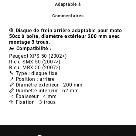
AUVRAY
Adaptable à
Commentaires
AVOC
🛑
Disque de frein arrière adaptable pour moto
50cc à boîte, diamètre extérieur 200 mm avec
AXWIN
montage 3 trous.
🏍️
Compatibilité :
Peugeot XPS 50 (2002>)
b
Rieju SMX 50 (2007>)
Rieju MRX 50 (2007>)
🔧 Type : disque fixe
BANDO
📍 Position : arrière
📏 Diamètre extérieur : 200 mm
📏 Diamètre intérieur : 62 mm
BARIKIT
📐 Épaisseur : 4 mm
🔩 Fixation : 3 trous
BCD
BELGOM