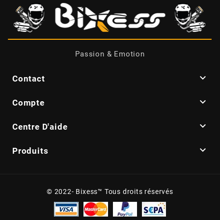
BERING
BETA MOTOS
Passion & Emotion

Contact
BETA RACING

Compte
BIDALOT

Centre D'aide
BIHR

Produits
BIXESS
© 2022- Bixess™ Tous droits réservés
BOUCHET ENGINEERING