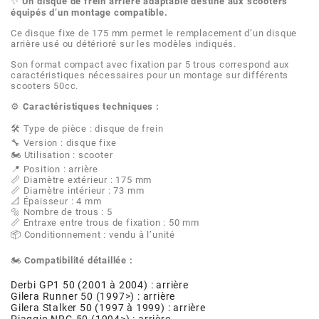
AFAM
✨
Un disque de frein arrière adaptable destiné aux scooters
équipés d’un montage compatible.
CABLERIE
CHASSIS
VARIATION
CHASSIS
Ce disque fixe de 175 mm permet le remplacement d’un disque
AGP
arrière usé ou détérioré sur les modèles indiqués.
Son format compact avec fixation par 5 trous correspond aux
STICKERS
FREINAGE
EMBRAYAGE
FREINAGE
caractéristiques nécessaires pour un montage sur différents
AIRSAL
scooters 50cc.
⚙️
Caractéristiques techniques :
BON PLAN
CABLERIE
TRANSMISSION
ECLAIRAGE
AJP
🛠️ Type de pièce : disque de frein
🔧 Version : disque fixe
MOTEUR SOLEX
ELECTRICITE
REFROIDISSEMENT
ELECTRICITE
🏍️ Utilisation : scooter
ALGI
📍 Position : arrière
📏 Diamètre extérieur : 175 mm
📏 Diamètre intérieur : 73 mm
PARTIE CYCLE SOLEX
RESERVOIR
CABLERIE
📐 Épaisseur : 4 mm
ALLPRO
🔩 Nombre de trous : 5
📏 Entraxe entre trous de fixation : 50 mm
📦 Conditionnement : vendu à l’unité
DEMARRAGE
CARROSSERIE
ALT-1
🏍️
Compatibilité détaillée :
CARTER
AM6 ALL DAY
Derbi GP1 50 (2001 à 2004) : arrière
Gilera Runner 50 (1997>) : arrière
APRILIA
Gilera Stalker 50 (1997 à 1999) : arrière