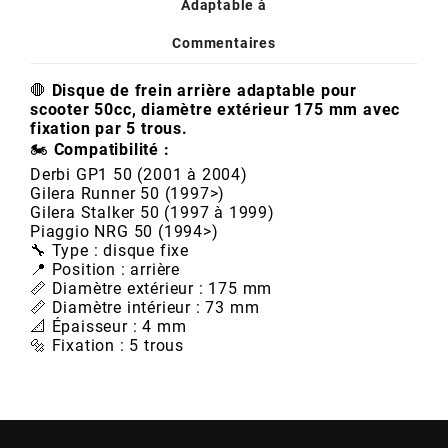
AUVRAY
Adaptable à
Commentaires
AVOC
🛑
Disque de frein arrière adaptable pour
scooter 50cc, diamètre extérieur 175 mm avec
AXWIN
fixation par 5 trous.
🏍️
Compatibilité :
Derbi GP1 50 (2001 à 2004)
b
Gilera Runner 50 (1997>)
Gilera Stalker 50 (1997 à 1999)
Piaggio NRG 50 (1994>)
BANDO
🔧 Type : disque fixe
📍 Position : arrière
📏 Diamètre extérieur : 175 mm
📏 Diamètre intérieur : 73 mm
BARIKIT
📐 Épaisseur : 4 mm
🔩 Fixation : 5 trous
BCD
BELGOM