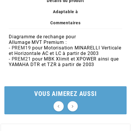
POSTE DE PILOTAGE
DERBI E3 ALL DAY
Détails du produit
ARCHIVE
Adaptable à
Commentaires
AREXONS
Diagramme de rechange pour
Allumage
MVT
Premium
:
ARIETE
-
PREM19
pour Motorisation MINARELLI Verticale
et Horizontale AC et LC à partir de 2003
-
PREM21
pour MBK Xlimit et XPOWER ainsi que
ARMLOCK
YAMAHA DTR et TZR à partir de 2003
ARTEIN
VOUS AIMEREZ AUSSI
ARTEK


ATHENA