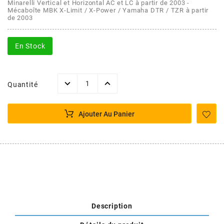
AFAM
Minarelli Vertical et Horizontal AC et LC à partir de 2003 -
Mécaboîte MBK X-Limit / X-Power / Yamaha DTR / TZR à partir
CABLERIE
CHASSIS
VARIATION
CHASSIS
de 2003
AGP
En Stock
STICKERS
FREINAGE
EMBRAYAGE
FREINAGE
AIRSAL
BON PLAN
CABLERIE
TRANSMISSION
ECLAIRAGE
Quantité
AJP
MOTEUR SOLEX
ELECTRICITE
REFROIDISSEMENT
ELECTRICITE
Ajouter Au Panier
ALGI
PARTIE CYCLE SOLEX
RESERVOIR
CABLERIE
ALLPRO
DEMARRAGE
CARROSSERIE
ALT-1
CARTER
AM6 ALL DAY
Description
APRILIA