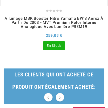
BERING





Allumage MBK Booster Nitro Yamaha BW'S Aerox À
Partir De 2003 - MVT Premium Rotor Interne
BETA MOTOS
Analogique Avec Lumière PREM19
Prix
259,08 €
BETA RACING
En Stock
BIDALOT
BIHR
LES CLIENTS QUI ONT ACHETÉ CE
BIXESS
PRODUIT ONT ÉGALEMENT ACHETÉ:
BOUCHET ENGINEERING

