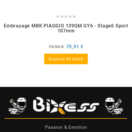
CHARVIN





Embrayage MBK PIAGGIO 139QM GY6 - Stage6 Sport
107mm
CHOK
Prix
Prix
75,91 €
79,90 €
CIF
de
base
Rupture de stock
CL BRAKES
CONTI
COOCASE
CST TIRES
Passion & Emotion