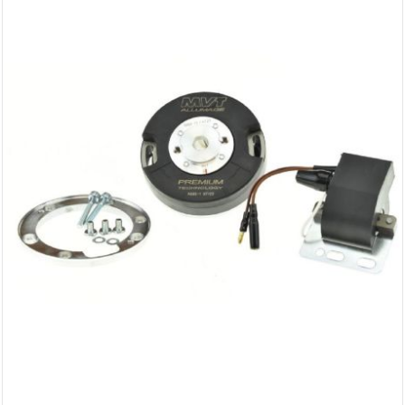
AUVRAY
AVOC
AXWIN
b
BANDO
BARIKIT
BCD
BELGOM