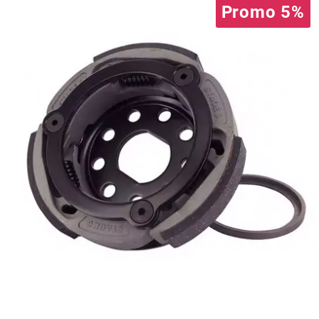
Promo 5%
BRAIH
BRIDGESTONE
BRK
BUZZETTI
c
C4
CARENZI
CHAMPION