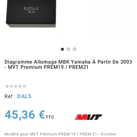
ADMISSION
ADMISSION
VISSERIE
ALLUMAGE
STICKERS
2
ECHAPPEMENT
ALLUMAGE
CARROSSERIE
EMBRAYAGE
2FAST
POSTE DE PILOTAGE
VARIATION
MOTEUR
TRANSMISSION
4
CHASSIS
TRANSMISSION
HAUT MOTEUR
REFROIDISSEMENT
4 STROKE PARTS
Diagramme Allumage MBK Yamaha À Partir De 2003
- MVT Premium PREM19 / PREM21
RESERVOIR
REFROIDISSEMENT
ECHAPPEMENT
RESERVOIR
a





ECLAIRAGE
RESERVOIR
VILEBREQUIN
CARTER
DAL5
Réf :
ADAPTABLE
45,36 €
FREINAGE
PEDALIER
ADMISSION
DÉMARRAGE
TTC
ADX
ROUE
POSTE DE PILOTAGE
ALLUMAGE
POSTE DE PILOTAGE
Modèle pour MVT Prémium PREM 19 / PREM 21 - Scooter