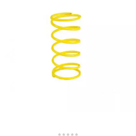
BRAIH
BRIDGESTONE
BRK
BUZZETTI
c
C4
CARENZI
CHAMPION




