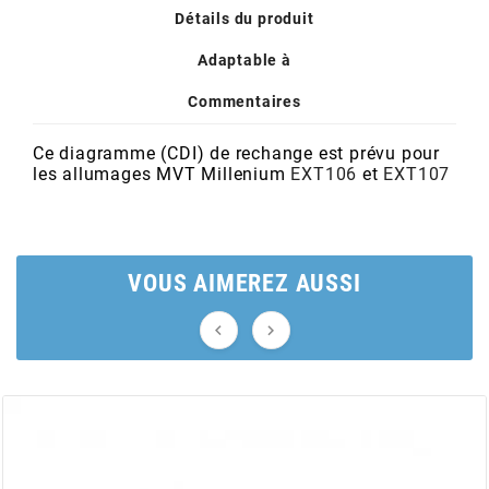
POSTE DE PILOTAGE
DERBI E3 ALL DAY
Détails du produit
ARCHIVE
Adaptable à
AREXONS
Commentaires
Ce diagramme (CDI) de rechange est prévu pour
ARIETE
les allumages MVT Millenium
EXT106
et
EXT107
ARMLOCK
VOUS AIMEREZ AUSSI
ARTEIN


ARTEK
ATHENA