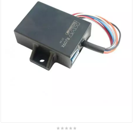
AUVRAY
AVOC
AXWIN
b
BANDO
BARIKIT
BCD
BELGOM




