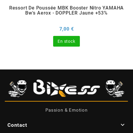
Ressort De Poussée MBK Booster Nitro YAMAHA
Bw's Aerox - DOPPLER Jaune +53%
CHARVIN
Prix
7,00 €
CHOK
En stock
CIF
CL BRAKES
CONTI
COOCASE
Passion & Emotion
CST TIRES

Contact