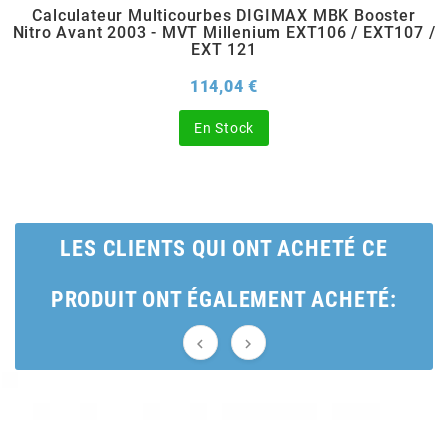
Calculateur Multicourbes DIGIMAX MBK Booster
Nitro Avant 2003 - MVT Millenium EXT106 / EXT107 /
BERING
EXT 121
Prix
114,04 €
BETA MOTOS
En Stock
BETA RACING
BIDALOT
LES CLIENTS QUI ONT ACHETÉ CE
BIHR
PRODUIT ONT ÉGALEMENT ACHETÉ:
BIXESS


BOUCHET ENGINEERING