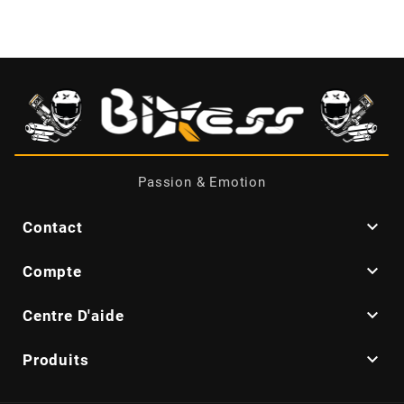
BRAIH
BRIDGESTONE
BRK
BUZZETTI
Passion & Emotion

Contact
c

Compte
C4

Centre D'aide
CARENZI

Produits
CHAMPION