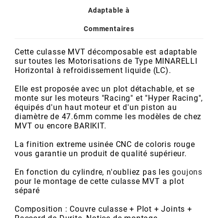
POSTE DE PILOTAGE
DERBI E3 ALL DAY
Adaptable à
ARCHIVE
Commentaires
AREXONS
Cette culasse MVT décomposable est adaptable
sur toutes les Motorisations de Type MINARELLI
Horizontal à refroidissement liquide (LC).
ARIETE
Elle est proposée avec un plot détachable, et se
monte sur les moteurs "Racing" et "Hyper Racing",
ARMLOCK
équipés d'un haut moteur et d'un piston au
diamètre de 47.6mm comme les modèles de chez
MVT ou encore BARIKIT.
ARTEIN
La finition extreme usinée CNC de coloris rouge
vous garantie un produit de qualité supérieur.
ARTEK
En fonction du cylindre, n'oubliez pas les
goujons
pour le montage de cette culasse MVT a plot
ATHENA
séparé
Composition : Couvre culasse + Plot + Joints +