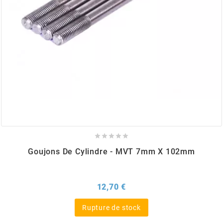
BERING
BETA MOTOS
BETA RACING
BIDALOT





BIHR
Goujons De Cylindre - MVT 7mm X 102mm
BIXESS
Prix
12,70 €
BOUCHET ENGINEERING
Rupture de stock