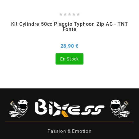
BERING





Kit Cylindre 50cc Piaggio Typhoon Zip AC - TNT
Fonte
BETA MOTOS
Prix
28,90 €
BETA RACING
En Stock
BIDALOT
BIHR
BIXESS
BOUCHET ENGINEERING
Passion & Emotion