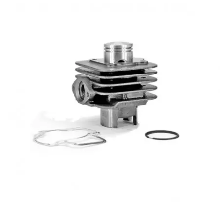
AUVRAY
AVOC
AXWIN
b
BANDO
BARIKIT
BCD
BELGOM