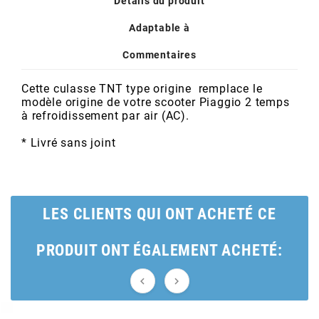
Détails du produit
POSTE DE PILOTAGE
DERBI E3 ALL DAY
ARCHIVE
Adaptable à
Commentaires
AREXONS
Cette culasse TNT type origine remplace le
modèle origine de votre scooter Piaggio 2 temps
ARIETE
à refroidissement par air (AC).
* Livré sans joint
ARMLOCK
ARTEIN
LES CLIENTS QUI ONT ACHETÉ CE
ARTEK
PRODUIT ONT ÉGALEMENT ACHETÉ:
ATHENA

